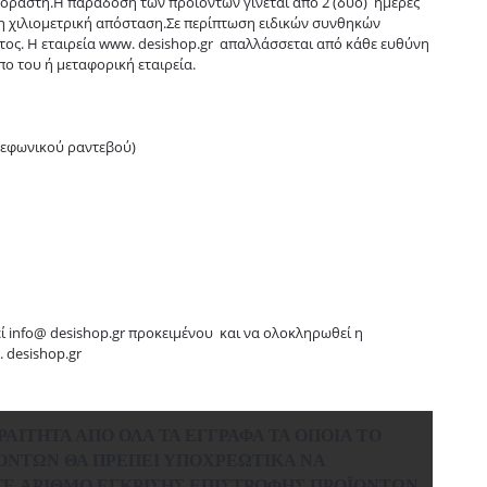
γοραστή.Η παράδοση των προϊόντων γίνεται από 2 (δύο) ημέρες
 τη χιλιομετρική απόσταση.Σε περίπτωση ειδικών συνθηκών
τος. Η εταιρεία www. desishop.gr απαλλάσσεται από κάθε ευθύνη
ο του ή μεταφορική εταιρεία.
λεφωνικού ραντεβού)
ί info@ desishop.gr προκειμένου και να ολοκληρωθεί η
 desishop.gr
ΑΊΤΗΤΑ ΑΠΌ ΌΛΑ ΤΑ ΈΓΓΡΑΦΑ ΤΑ ΟΠΟΊΑ ΤΟ
ΟΪΌΝΤΩΝ ΘΑ ΠΡΈΠΕΙ ΥΠΟΧΡΕΩΤΙΚΆ ΝΑ
Ε ΑΡΙΘΜΌ ΈΓΚΡΙΣΗΣ ΕΠΙΣΤΡΟΦΉΣ ΠΡΟΪΌΝΤΩΝ