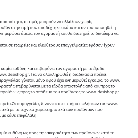
ι απαραίτητο, οι τιμές μπορούν να αλλάξουν χωρίς
προϊόν στην τιμή που αποδέχτηκε ακόμα και αν τροποποιηθεί η
ενημερώσει άμεσα τον αγοραστή και θα διατηρεί το δικαίωμα να
δεται σε εταιρείες και ελεύθερους επαγγελματίες εφόσον έχουν
 καμία ευθύνη και επιβαρύνει τον αγοραστή με τα έξοδα
. desishop.gr. Για να ολοκληρωθεί η διαδικασία πρέπει
αραγγελίας γίνεται μόνο αφού έχει ενημερωθεί έγκαιρα το www.
γοραστής επιβαρύνεται με τα έξοδα αποστολής από και προς το
προϊόν ως προς το απόθεμα του προϊόντος το www. desishop.gr
ταιρεία.Οι παραγγελίες δίνονται στο τμήμα πωλήσεων του www.
ετικά με τα τεχνικά χαρακτηριστικά των προϊόντων που
 με κάθε επιφύλαξη.
καμία ευθύνη ως προς την ακεραιότητα των προϊόντων κατά τη