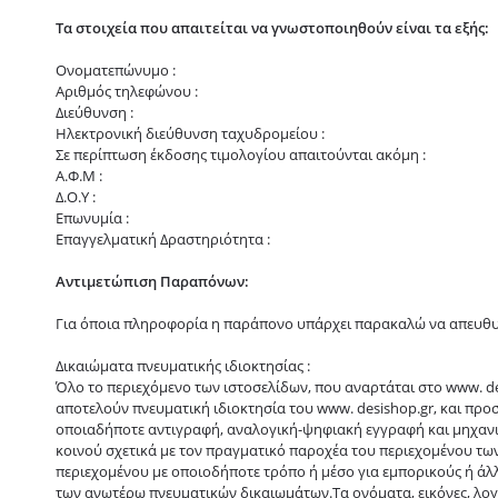
Τα στοιχεία που απαιτείται να γνωστοποιηθούν είναι τα εξής:
Ονοματεπώνυμο :
Αριθμός τηλεφώνου :
Διεύθυνση :
Ηλεκτρονική διεύθυνση ταχυδρομείου :
Σε περίπτωση έκδοσης τιμολογίου απαιτούνται ακόμη :
Α.Φ.Μ :
Δ.Ο.Υ :
Επωνυμία :
Επαγγελματική Δραστηριότητα :
Αντιμετώπιση Παραπόνων:
Για όποια πληροφορία η παράπονο υπάρχει παρακαλώ να απευθυνθε
Δικαιώματα πνευματικής ιδιοκτησίας :
Όλο το περιεχόμενο των ιστοσελίδων, που αναρτάται στο www. 
αποτελούν πνευματική ιδιοκτησία του www. desishop.gr, και προ
οποιαδήποτε αντιγραφή, αναλογική-ψηφιακή εγγραφή και μηχαν
κοινού σχετικά με τον πραγματικό παροχέα του περιεχομένου τ
περιεχομένου με οποιοδήποτε τρόπο ή μέσο για εμπορικούς ή άλ
των ανωτέρω πνευματικών δικαιωμάτων.Τα ονόματα, εικόνες, λογ