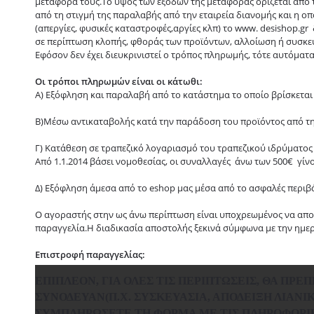
μεταφορά τους.Το ύψος των εξόδων της μεταφοράς ορίζεται από 
από τη στιγμή της παραλαβής από την εταιρεία διανομής και η οπ
(απεργίες, φυσικές καταστροφές,αργίες κλπ) το www. desishop.g
σε περίπτωση κλοπής, φθοράς των προϊόντων, αλλοίωση ή συσκε
Εφόσον δεν έχει διευκρινιστεί ο τρόπος πληρωμής, τότε αυτόματ
Οι τρόποι πληρωμών είναι οι κάτωθι:
Α) Εξόφληση και παραλαβή από το κατάστημα το οποίο βρίσκεται
Β)Μέσω αντικαταβολής κατά την παράδοση του προϊόντος από την
Γ) Κατάθεση σε τραπεζικό λογαριασμό του τραπεζικού ιδρύματος
Από 1.1.2014 βάσει νομοθεσίας, οι συναλλαγές άνω των 500€ γίν
Δ) Εξόφληση άμεσα από το eshop μας μέσα από το ασφαλές περιβ
Ο αγοραστής στην ως άνω περίπτωση είναι υποχρεωμένος να αποστ
παραγγελία.Η διαδικασία αποστολής ξεκινά σύμφωνα με την ημε
Επιστροφή παραγγελίας:
ΕΠΙΠΛΈΟΝ, ΓΙΑ ΌΛΕΣ ΤΙΣ ΠΕΡΙΠΤΏΣΕΙΣ, ΘΑ ΠΡ
ΣΥΝΌΔΕΥΑΝ(Π.Χ. ΣΥΣΚΕΥΑΣΊΑ, ΑΠΌΔΕΙΞΗ ΛΙΑΝΙ
ΣΥΜΠΛΗΡΏΣΕΤΕ ΤΗ ΦΌΡΜΑ ΜΕ ΤΙΣ ΠΛΗΡΟΦΟΡΊΕ