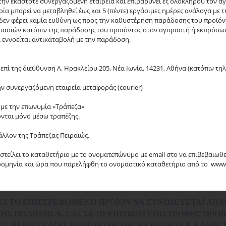
την εκάστοτε συνεργαζόμενη εταιρεία και επιβαρύνει εξ ολοκλήρου τον α
οία μπορεί να μεταβληθεί έως και 5 (πέντε) εργάσιμες ημέρες ανάλογα με
r δεν φέρει καμία ευθύνη ως προς την καθυστέρηση παράδοσης του προϊόν
υασιών κατόπιν της παράδοσης του προϊόντος στον αγοραστή ή εκπρόσωπ
α εννοείται αντικαταβολή με την παράδοση.
 επί της διεύθυνση
Λ. Ηρακλείου 205, Νέα Ιωνία, 14231, Αθήνα
(κατόπιν τη
 συνεργαζόμενη εταιρεία μεταφοράς (courier)
 με την επωνυμία «Τράπεζα»
ονται μόνο μέσω τραπέζης.
άλλον της Τράπεζας Πειραιώς.
είλει το καταθετήριο με το ονοματεπώνυμο με email στο να επιβεβαιωθε
ρομηνία και ώρα που παρελήφθη το ονομαστικό καταθετήριο από το www.
ΈΠΕΙ ΤΟ ΕΠΙΣΤΡΕΦΌΜΕΝΟ ΠΡΟΪΌΝ ΝΑ ΣΥΝΟΔΕΎΕΤΑΙ ΑΠΑΡ
ΚΉΣ ΠΏΛΗΣΗΣ Κ.Τ.Λ). ΣΕ ΠΕΡΊΠΤΩΣΗ ΕΠΙΣΤΡΟΦΉΣ ΠΡ
Σ ΠΑΡΑΓΓΕΛΊΑΣ-ΠΡΟΪΌΝΤΟΣ ΠΡΟΚΕΙΜΈΝΟΥ ΝΑ ΛΆΒΕΤ