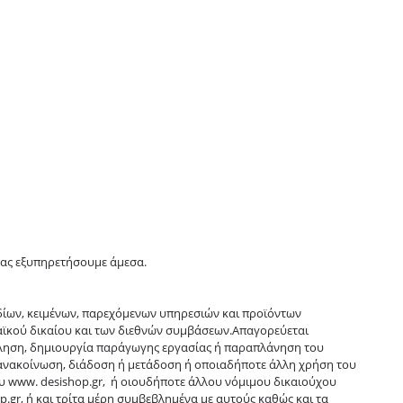
 σας εξυπηρετήσουμε άμεσα.
δίων, κειμένων, παρεχόμενων υπηρεσιών και προϊόντων
ωπαϊκού δικαίου και των διεθνών συμβάσεων.Απαγορεύεται
ώληση, δημιουργία παράγωγης εργασίας ή παραπλάνηση του
ανακοίνωση, διάδοση ή μετάδοση ή οποιαδήποτε άλλη χρήση του
υ www. desishop.gr, ή οιουδήποτε άλλου νόμιμου δικαιούχου
gr, ή και τρίτα μέρη συμβεβλημένα με αυτούς καθώς και τα