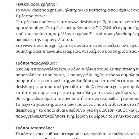
Γενικοί όροι χρήσης :
To www. desishop.gr είναι ηλεκτρονικό κατάστημα που έχει ως σ
Τιμές προϊόντων :
Οι τιμές των προϊόντων στο www. desishop.gr βρίσκονται κοντά σ
προειδοποίηση.Οι τιμές περιλαμβάνουν Φ.Π.Α (24% )Ο αγοραστής 
τιμή του προϊόντος σε μέλλοντα χρόνο.Σε περίπτωση λανθασμένης
ακυρώσει την παραγγελία του.
Στο www. desishop.gr, έχετε τη δυνατότητα να επιλέξετε αν η αγο
συμπληρώσει: Επωνυμία εταιρείας, Αντικείμενο δραστηριότητας, Α.
Τρόποι παραγγελίας :
Δικαίωμα παραγγελίας έχουν μόνο ενήλικα άτομα.Σε περίπτωση πο
αποστολής του προϊόντος. Η παραγγελία ισχύει εφόσον συμπληρω
απαραιτήτως ο καταναλωτής να διαβάσει, να κατανοήσει και να 
desishop.gr, με αποστολή email στο info@ desishop.gr την παραλ
κατάστημα, σύμφωνα με τον τιμοκατάλογο της συνεργαζόμενης ετ
θα ενημερώσει άμεσα τον αγοραστή ώστε να ακυρωθεί ή τροποποι
Τα τεχνικά χαρακτηριστικά των προϊόντων που διατίθενται στο 
desishop.gr το οποίο είναι υπεύθυνο για τη διάθεση καθώς και 
παραγγέλνει.Οποιαδήποτε ενημέρωση εκ μέρους του ηλεκτρονικού
Τρόποι Αποστολής :
Το κόστος και η ευθύνη μεταφοράς των προϊόντων επιβαρύνουν κ