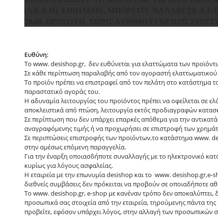
(Α.Ε.Ε.Π). ΕΠΙΠΛΈΟΝ, ΜΠΟΡΕΊΤΕ ΝΑ ΛΆΒΕΤΕ Α.Ε
20.00. ΠΡΟΣΟΧΉ, ΧΩΡΊΣ ΑΡΙΘΜΌ ΈΓΚΡΙΣΗΣ ΕΠΙΣ
Ευθύνη:
Το www. desishop.gr, δεν ευθύνεται για ελαττώματα των προϊόντω
Σε κάθε περίπτωση παραλαβής από τον αγοραστή ελαττωματικού 
To προϊόν πρέπει να επιστραφεί από τον πελάτη στο κατάστημα 
παραστατικό αγοράς του.
Η αδυναμία λειτουργίας του προϊόντος πρέπει να οφείλεται σε ε
αποκλειστικά από πτώση, λειτουργία εκτός προδιαγραφών κατασκ
Σε περίπτωση που δεν υπάρχει επαρκές απόθεμα για την αντικατά
αναγραφόμενης τιμής ή να προχωρήσει σε επιστροφή των χρημάτ
Σε περιπτώσεις επιστροφής των προϊόντων,το κατάστημα www. de
στην αμέσως επόμενη παραγγελία.
Για την έναρξη οποιασδήποτε συναλλαγής με το ηλεκτρονικό κα
κυρίως για λόγους ασφαλείας.
Η εταιρεία με την επωνυμία desishop και το www. desishop.gr,
διεθνείς συμβάσεις δεν πρόκειται να προβούν σε οποιαδήποτε αθ
Το www. desishop.gr, e-shop με κανέναν τρόπο δεν αποκαλύπτει, 
προσωπικά σας στοιχεία από την εταιρεία, τηρούμενης πάντα της
προβείτε, εφόσον υπάρχει λόγος, στην αλλαγή των προσωπικών σ