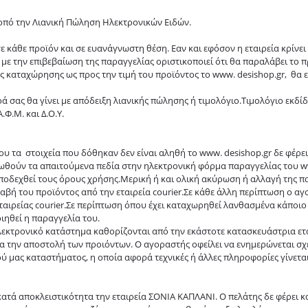
κοπό την Λιανική Πώληση Ηλεκτρονικών Ειδών.
ε κάθε προϊόν και σε ευανάγνωστη θέση. Εαν και εφόσον η εταιρεία κρίνε
με την επιβεβαίωση της παραγγελίας οριστικοποιεί ότι θα παραλάβει το 
 καταχώρησης ως προς την τιμή του προϊόντος το www. desishop.gr, θα 
ρά σας θα γίνει με απόδειξη λιανικής πώλησης ή τιμολόγιο.Τιμολόγιο εκδί
Φ.Μ. και Δ.Ο.Υ.
υ τα στοιχεία που δόθηκαν δεν είναι αληθή το www. desishop.gr δε φέρει
θούν τα απαιτούμενα πεδία στην ηλεκτρονική φόρμα παραγγελίας του www
αποδεχθεί τους όρους χρήσης.Μερική ή και ολική ακύρωση ή αλλαγή της π
αβή του προϊόντος από την εταιρεία courier.Σε κάθε άλλη περίπτωση ο α
αιρείας courier.Σε περίπτωση όπου έχει καταχωρηθεί λανθασμένα κάποιο 
ηθεί η παραγγελία του.
ηλεκτρονικό κατάστημα καθορίζονται από την εκάστοτε κατασκευάστρια ε
για την αποστολή των προιόντων. Ο αγοραστής οφείλει να ενημερώνεται σχ
 μας καταστήματος, η οποία αφορά τεχνικές ή άλλες πληροφορίες γίνεται
ατά αποκλειστικότητα την εταιρεία
ΣΟΝΙΑ ΚΑΠΛΑΝΙ
. Ο πελάτης δε φέρει 