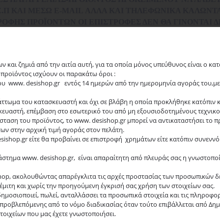
.Ε.Π ΚΑΙ ΜΈΣΩ E-MAIL ΑΛΛΆ ΚΑΙ ΤΗΛΕΦΩΝΙΚΆ ΚΑΛΏΝΤΑΣ
ΤΡΟΦΉΣ ΠΡΟΪΌΝΤΩΝ ΟΙ ΕΠΙΣΤΡΟΦΈΣ ΔΕΝ ΘΑ ΓΊΝΟΝΤΑΙ Δ
ν και ζημιά από την αιτία αυτή, για τα οποία μόνος υπεύθυνος είναι ο κ
προϊόντος ισχύουν οι παρακάτω όροι :
του www. desishop.gr εντός 14 ημερών από την ημερομηνία αγοράς του,με
λάττωμα του κατασκευαστή και όχι σε βλάβη η οποία προκλήθηκε κατόπιν 
ευαστή, επέμβαση στο εσωτερικό του από μη εξουσιοδοτημένους τεχνικο
σταση του προϊόντος, το www. desishop.gr μπορεί να αντικαταστήσει το 
ων στην αρχική τιμή αγοράς στον πελάτη.
sishop.gr είτε θα προβαίνει σε επιστροφή χρημάτων είτε κατόπιν συνενν
τάστημα www. desishop.gr, είναι απαραίτητη από πλευράς σας η γνωστο
e-shop, ακολουθώντας απαρέγκλιτα τις αρχές προστασίας των προσωπικών 
έμιτη και χωρίς την προηγούμενη έγκρισή σας χρήση των στοιχείων σας.
δημοσιοποιεί, πωλεί, ανταλλάσσει τα προσωπικά στοιχεία και τις πληροφ
 προβλεπόμενης από το νόμο διαδικασίας όταν τούτο επιβάλλεται από Δημ
τοιχείων που μας έχετε γνωστοποιήσει.