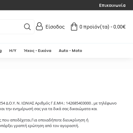
Επικοινωνία
Είσοδος
0 προϊόν(τα) - 0,00€
g
Η/Υ
Ήχος - Εικόνα
Auto - Moto
254 Δ.Ο.Υ. N. ΙΩΝΙΑΣ Αριθμός Γ.Ε.ΜΗ.: 142685403000
, με τηλέφωνο
και την ενημέρωσή σας για τα δικά σας δικαιώματα και
 που αποδέχεται.Για οποιαδήποτε διευκρίνηση ή
υπάρξει γραπτή ερώτηση από τον αγοραστή.