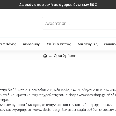
Δωρεάν αποστολή σε αγορές άνω των 50€
α Οθόνης
Αξεσουάρ
Σπίτι & Κήπος
Μπαταρίες
Gamin
Όροι Χρήσης
 στην διεύθυνση
Λ. Ηρακλείου 205, Νέα Ιωνία, 14231, Αθήνα, Α.Φ.Μ. 167266
 τα δικαιώματα και τις υποχρεώσεις του e-shop : www.desishop.gr αλλά 
στημα.
ο τον αγοραστή ως προς τη ανάγνωση και την κατανόηση της συμφωνίας
 και εγγύησης το www. desishop.gr δεν φέρει καμία ευθύνη εκτός εάν 