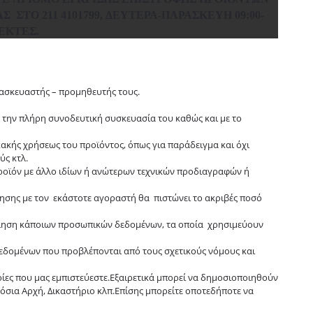
 ΣΤΟ 211 4101799, ΔΕΥΤΈΡΑ-ΠΑΡΑΣΚΕΥΉ 09:00-
ΕΚΤΈΣ.
ατασκευαστής – προμηθευτής τους.
 την πλήρη συνοδευτική συσκευασία του καθώς και με το
κακής χρήσεως του προϊόντος, όπως για παράδειγμα και όχι
ύς κτλ.
προϊόν με άλλο ιδίων ή ανώτερων τεχνικών προδιαγραφών ή
όησης με τον εκάστοτε αγοραστή θα πιστώνει το ακριβές ποσό
ποίηση κάποιων προσωπικών δεδομένων, τα οποία χρησιμεύουν
δεδομένων που προβλέπονται από τους σχετικούς νόμους και
ορίες που μας εμπιστεύεστε.Εξαιρετικά μπορεί να δημοσιοποιηθούν
όσια Αρχή, Δικαστήριο κλπ.Επίσης μπορείτε οποτεδήποτε να