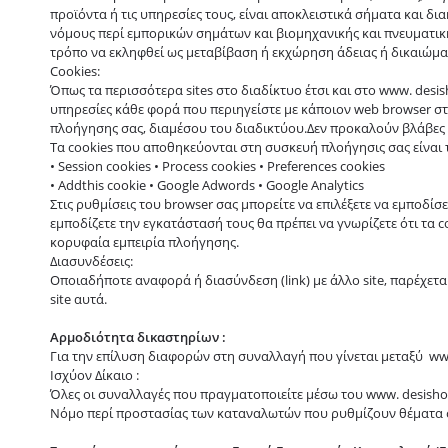
προϊόντα ή τις υπηρεσίες τους, είναι αποκλειστικά σήματα και δι
νόμους περί εμπορικών σημάτων και βιομηχανικής και πνευματική
τρόπο να εκληφθεί ως μεταβίβαση ή εκχώρηση άδειας ή δικαιώμα
Cookies:
Όπως τα περισσότερα sites στο διαδίκτυο έτσι και στο www. des
υπηρεσίες κάθε φορά που περιηγείστε με κάποιον web browser στ
πλοήγησης σας, διαμέσου του διαδικτύου.Δεν προκαλούν βλάβες σ
Τα cookies που αποθηκεύονται στη συσκευή πλοήγησις σας είναι
• Session cookies • Process cookies • Preferences cookies
• Addthis cookie • Google Adwords • Google Analytics
Στις ρυθμίσεις του browser σας μπορείτε να επιλέξετε να εμποδίσ
εμποδίζετε την εγκατάστασή τους θα πρέπει να γνωρίζετε ότι τα 
κορυφαία εμπειρία πλοήγησης.
Διασυνδέσεις:
Οποιαδήποτε αναφορά ή διασύνδεση (link) με άλλο site, παρέχετα
site αυτά.
Αρμοδιότητα δικαστηρίων :
Για την επίλυση διαφορών στη συναλλαγή που γίνεται μεταξύ www
Ισχύον Δίκαιο :
Όλες οι συναλλαγές που πραγματοποιείτε μέσω του www. desishop.
Νόμο περί προστασίας των καταναλωτών που ρυθμίζουν θέματα σχετ