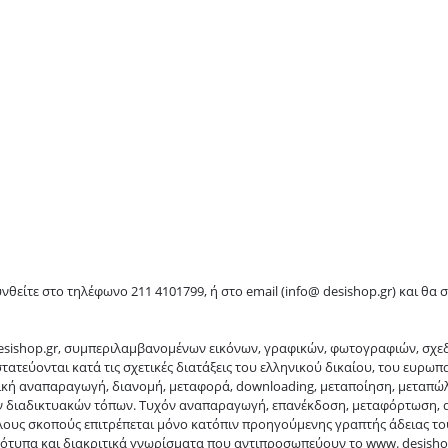
ίτε στο τηλέφωνο 211 4101799, ή στο email (info@ desishop.gr) και θα
desishop.gr, συμπεριλαμβανομένων εικόνων, γραφικών, φωτογραφιών, σχε
στατεύονται κατά τις σχετικές διατάξεις του ελληνικού δικαίου, του ευρ
ική αναπαραγωγή, διανομή, μεταφορά, downloading, μεταποίηση, μεταπ
ων διαδικτυακών τόπων. Τυχόν αναπαραγωγή, επανέκδοση, μεταφόρτωση, 
λους σκοπούς επιτρέπεται μόνο κατόπιν προηγούμενης γραπτής άδειας το
ότυπα και διακριτικά γνωρίσματα που αντιπροσωπεύουν το www. desishop.