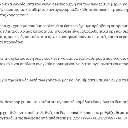
ακριτικά γνωρίσματα του www. desishop.gr, ή και των άνω τρίτων μερών κα
ς ιδιοκτησίας και αθεμίτου ανταγωνισμού.Σε κάθε περίπτωση η εμφάνιση 
τος χρήσης τους.
ishop.gr, χρησιμοποιούμε cookies έτσι ώστε να έχουμε πρόσβαση σε ορισμ
ο ηλεκτρονικό μας κατάστημα.Τα Cookies είναι αλφαριθμητικά αρχεία (te
τις συσκευές σας ούτε στα αρχεία που φυλάσσονται σε αυτές και τα περι
 τα παρακάτω:
ετε την εγκατάσταση νέων cookies ή να σας ρωτάει κάθε φορά που ένα νέο 
cookies είναι απόλυτα αναγκαία προκειμένου να λειτουργεί σωστά και απρ
ι για την διευκόλυνσή των χρηστών μας και δεν είμαστε υπεύθυνοι για τα 
. desishop.gr, και του εκάστοτε αγοραστή αρμόδια είναι μόνο τα δικαστή
gr, διέπονται από το Διεθνές και Ευρωπαϊκό δίκαιο που ρυθμίζει θέματα
ικά με τις πωλήσεις από απόσταση (Ν. 2251/1994 - Ν. 2472/1997 - Ν. 34