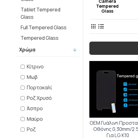
Camera
Tempered
Tablet Tempered
Glass
Glass
Full Tempered Glass
Tempered Glass
Χρώμα
Κίτρινο
Μωβ
Πορτοκαλί
Ροζ Χρυσό
Άσπρο
Μαύρο
OEM Γυάλινη Προστα
Οθόνης 0,30mm/2.
Ροζ
Για LG K10