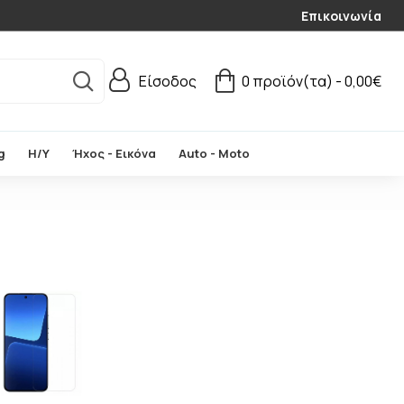
Επικοινωνία
Είσοδος
0 προϊόν(τα) - 0,00€
g
Η/Υ
Ήχος - Εικόνα
Auto - Moto