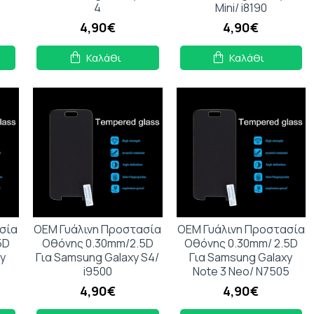
4
Mini/ i8190
4,90€
4,90€
Καλάθι
Καλάθι
σία
OEM Γυάλινη Προστασία
OEM Γυάλινη Προστασία
5D
Οθόνης 0.30mm/2.5D
Οθόνης 0.30mm/ 2.5D
y
Για Samsung Galaxy S4/
Για Samsung Galaxy
i9500
Note 3 Neo/ N7505
4,90€
4,90€