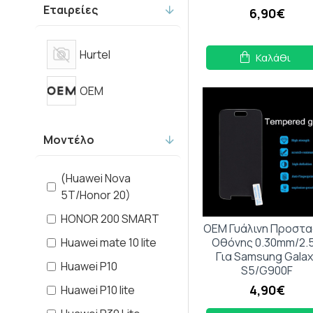
Μπλε
Εταιρείες
6,90€
Γαλάζιο
Πράσινο
Hurtel
Καλάθι
Διάφανο
OEM
Κόκκινο
Χρυσό
Μοντέλο
Ασημί
(Huawei Nova
5T/Honor 20)
HONOR 200 SMART
OEM Γυάλινη Προστα
Huawei mate 10 lite
Οθόνης 0.30mm/2.
Για Samsung Galax
Huawei P10
S5/G900F
4,90€
Huawei P10 lite