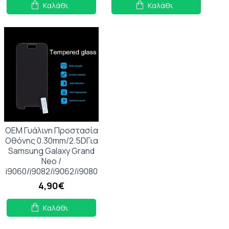
Καλάθι
Καλάθι
OEM Γυάλινη Προστασία
Οθόνης 0.30mm/2.5DΓια
Samsung Galaxy Grand
Neo /
i9060/i9082/i9062/i9080
4,90€
Καλάθι