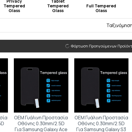
Privacy
Tablet
Tempered
Tempered
Full Tempered
Glass
Glass
Glass
Ταξινόμηση
Φόρτωση Προηγούμενων Προϊόν
σία
OEM Γυάλινη Προστασία
OEM Γυάλινη Προστασία
5D
Οθόνης 0.30mm/2.5D
Οθόνης 0.30mm/2.5D
Για Samsung Galaxy Ace
Για Samsung Galaxy S3