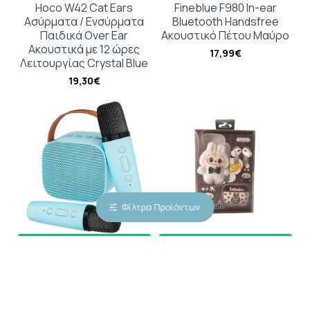
Hoco W42 Cat Ears
Fineblue F980 In-ear
Ασύρματα / Ενσύρματα
Bluetooth Handsfree
Παιδικά Over Ear
Ακουστικό Πέτου Μαύρο
Ακουστικά με 12 ώρες
17,99€
Λειτουργίας Crystal Blue
19,30€
Φίλτρα Προϊόντων
Karaoke Machine,
SmartSound Bluetooth
Portable Bluetooth
Handsfree με Μπρελόκ
Speaker with 2 Wireless
Labubu - Καφέ