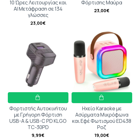
10 Ώρες Λειτουργίας και
Φόρτισης Μαύρα
AI Μετάφραση σε 134
23,00€
γλώσσες
23,00€
Φορτιστής Αυτοκινήτου
Ηχείο Karaoke με
με Γρήγορη Φόρτιση
Ασύρματα Μικρόφωνα
USB-A & USB-C PD KLGO
και Εφέ Φωτισμού ED438
TC-30PD
Ροζ
9,99€
19,00€