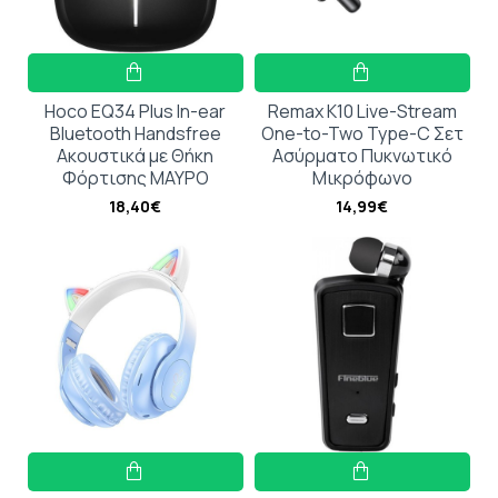
Hoco EQ34 Plus In-ear
Remax Κ10 Live-Stream
Bluetooth Handsfree
One-to-Two Type-C Σετ
Ακουστικά με Θήκη
Ασύρματο Πυκνωτικό
Φόρτισης ΜΑΥΡΟ
Μικρόφωνο
18,40€
14,99€