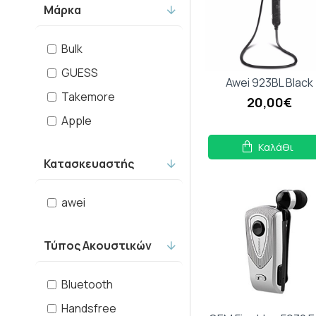
Ασημί
Μάρκα
BOROFONE
Bulk
Fineblue
GUESS
Awei 923BL Black
Takemore
Forever
20,00€
Apple
GUESS
Καλάθι
Κατασκευαστής
Hoco
awei
HUAWEI
Τύπος Ακουστικών
MaXlife
OEM
Bluetooth
Handsfree