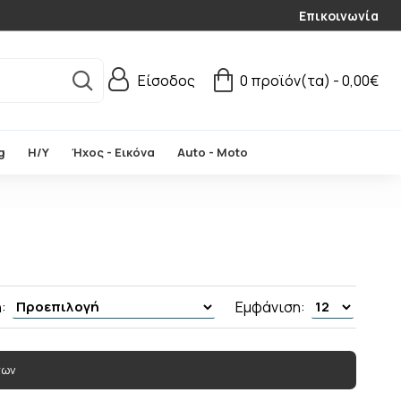
Επικοινωνία
Είσοδος
0 προϊόν(τα) - 0,00€
g
Η/Υ
Ήχος - Εικόνα
Auto - Moto
:
Εμφάνιση:
των