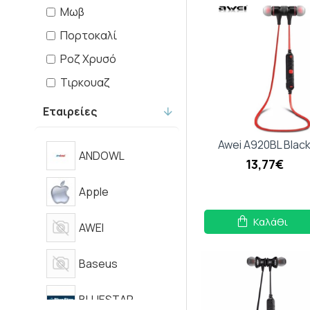
Μωβ
Πορτοκαλί
Ροζ Χρυσό
Τιρκουαζ
Φούξια
Εταιρείες
Άσπρο
Awei A920BL Blac
Μαύρο
ANDOWL
13,77€
Ροζ
Apple
Μπλε
Καλάθι
Γαλάζιο
AWEI
Πράσινο
Baseus
Κόκκινο
Χρυσό
BLUESTAR