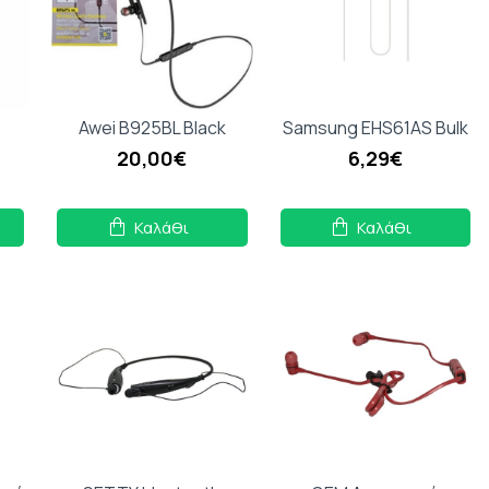
Awei B925BL Black
Samsung EHS61ΑS Bulk
20,00€
6,29€
Καλάθι
Καλάθι