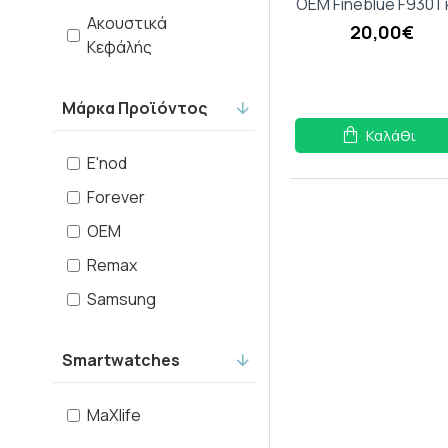
OEM Fineblue F930 Γ
REMAX
Ακουστικά
20,00€
Κεφάλής
Samsung
Μάρκα Προϊόντος
Setty
Καλάθι
TAKEMORE
E'nod
Forever
XIAOMI
OEM
Remax
Samsung
Smartwatches
MaXlife