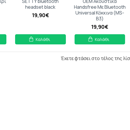
κρί
SETTY bluetooth
OEM Ακουστικά
headset black
Handsfree Με Bluetooth
Universal Κόκκινα (MS-
19,90€
B3)
19,90€
Καλάθι
Καλάθι
Έχετε φτάσει στο τέλος της λίσ