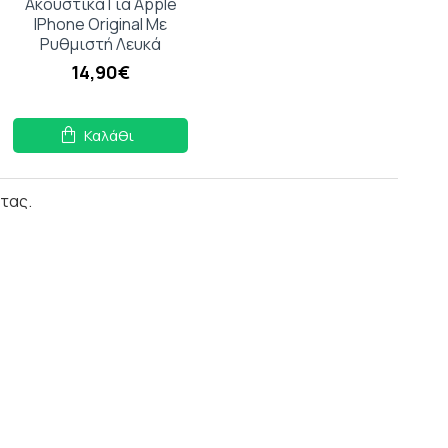
Ακουστικά Για Apple
IPhone Original Με
Ρυθμιστή Λευκά
14,90€
Καλάθι
τας.