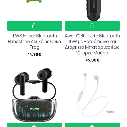
TWS In-ear Bluetooth
Awei Y280 Ηχείο Bluetooth
Handsfree Λευκό με Θήκη
16W με Ραδιόφωνο και
Frog
Διάρκεια Μπαταρίας έως
12 ώρες Μαύρο
14,99€
45,00€