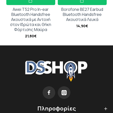
Awei T52 Pro In-ear
Borofone BE27 Earbud
Bluetooth Handsfree
Bluetooth Handsfree
Ακουστικά με Αντοχή
Ακουστικά Λευκά
στον Ιδρώτα και Θήκη
14,90€
Φόρτισης Μαύρα
21,80€
Πληροφορίες