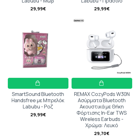
Labubu - Μωβ
Labubu - Πράσινο
29,99€
29,99€
SmartSound Bluetooth
REMAX CozyPods W30N
Handsfree με Μπρελόκ
Ασύρματα Bluetooth
Labubu - Ροζ
Ακουστικά με Θήκη
Φόρτισης In-Ear TWS
29,99€
Wireless Earbuds -
Χρώμα: Λευκό
29,70€