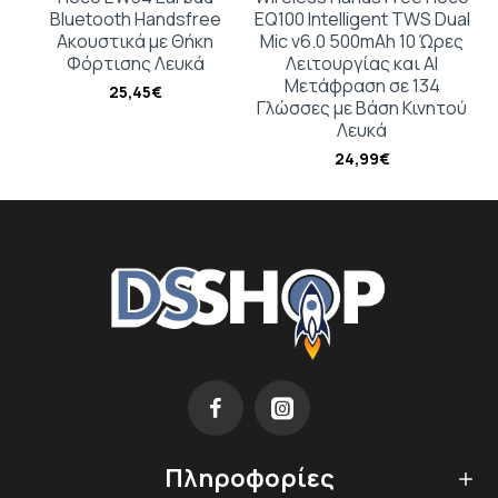
Bluetooth Handsfree
EQ100 Intelligent TWS Dual
Ακουστικά με Θήκη
Mic v6.0 500mAh 10 Ώρες
Φόρτισης Λευκά
Λειτουργίας και AI
Μετάφραση σε 134
25,45€
Γλώσσες με Βάση Κινητού
Λευκά
24,99€
Πληροφορίες