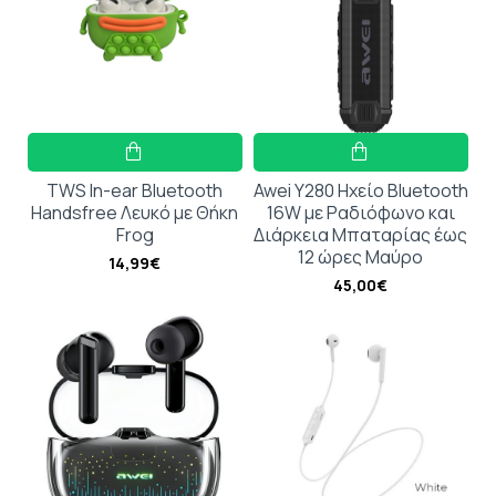
TWS In-ear Bluetooth
Awei Y280 Ηχείο Bluetooth
Handsfree Λευκό με Θήκη
16W με Ραδιόφωνο και
Frog
Διάρκεια Μπαταρίας έως
12 ώρες Μαύρο
14,99€
45,00€