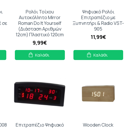
όι
Ρολόι Τοίχου
Ψηφιακό Ρολόι
Αυτοκόλλητο Mirror
Επιτραπέζιο με
 σε
Roman Do It Yourself
Ξυπνητήρι & Radio VST-
(Διάσταση Αριθμών
905
12cm) Πλαστικό 120cm
11,99€
9,99€
Καλάθι
Καλάθι
008
Επιτραπέζιο Ψηφιακό
Wooden Clock