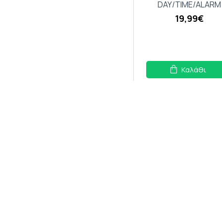
DAY/TIME/ALARM
19,99€
Καλάθι
3D Creative Mirror DI
Ρολόι Τοίχου
Αυτοκόλλητο
Καθρέφτης Ασημί 12