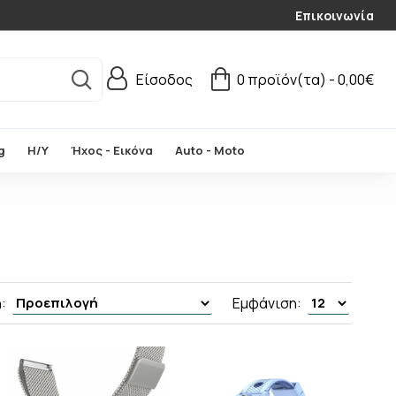
Επικοινωνία
Είσοδος
0 προϊόν(τα) - 0,00€
g
Η/Υ
Ήχος - Εικόνα
Auto - Moto
:
Εμφάνιση: