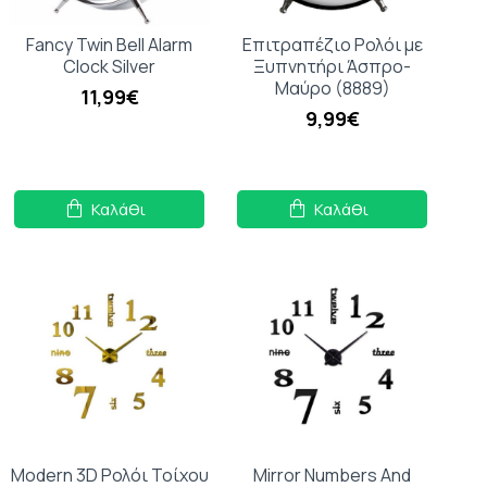
Fancy Twin Bell Alarm
Επιτραπέζιο Ρολόι με
Clock Silver
Ξυπνητήρι Άσπρο-
Μαύρο (8889)
11,99€
9,99€
Καλάθι
Καλάθι
Modern 3D Ρολόι Τοίχου
Mirror Numbers And