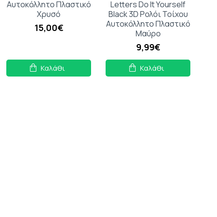
Αυτοκόλλητο Πλαστικό
Letters Do It Yourself
Χρυσό
Black 3D Ρολόι Τοίχου
Αυτοκόλλητο Πλαστικό
15,00€
Μαύρο
9,99€
Καλάθι
Καλάθι
OEM Ρολόι - Ξυπνητήρι
Μαύρο (2831)
9,90€