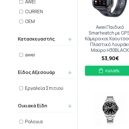
AWEI
CURREN
OEM
Awei Παιδικό
Smartwatch με GP
Κάμερα και Καουτσο
Κατασκευαστής
Πλαστικό Λουράκ
Μαύρο H30BLAC
awei
53,90€
Καλάθι
Είδος Αξεσουάρ
Εργαλεία Σπιτιού
Οικιακά Είδη
Ρολογια