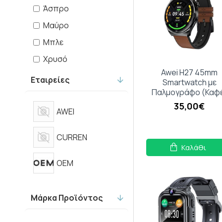
Άσπρο
Μαύρο
Μπλε
Χρυσό
Awei H27 45mm
Ασημί
Εταιρείες
Smartwatch με
Παλμογράφο (Καφ
35,00€
AWEI
CURREN
Καλάθι
OEM
Μάρκα Προϊόντος