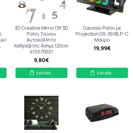
3D Creative Mirror DIY 3D
Gaossio Ρολόι με
S,
Ρολόι Τοίχου
Projection DS-3618LP-C
ύκ/
Αυτοκόλλητο
Μαύρο
ι
Καθρέφτης Ασημί 120cm
19,99€
K
415570021
9,80€
Καλάθι
Καλάθι