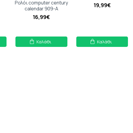
Ρολόι computer century
19,99€
calendar 909-A
16,99€
Καλάθι
Καλάθι
Y 3D
LED MIRROR CLOCK DS
Ψηφιακό Ρολόι
3718LW
Επιτραπέζιο με
Ξυπνητήρι Καφέ
15,80€
0cm