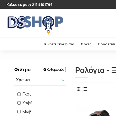
Καλέστε μας: 211 4101799
Κινητά Τηλέφωνα
Θήκες
Προστασί
Ρολόγια -
Φίλτρα
Καθαρισμός
Χρώμα
Γκρι
Καφέ
Μωβ