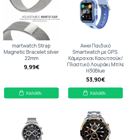
martwatch Strap
Awei Παιδικό
Magnetic Bracelet silver
Smartwatch με GPS,
22mm
Κάμερα και Καουτσούκ/
Πλαστικό Λουράκι Μπλε
9,99€
H30Blue
53,90€
Καλάθι
Καλάθι