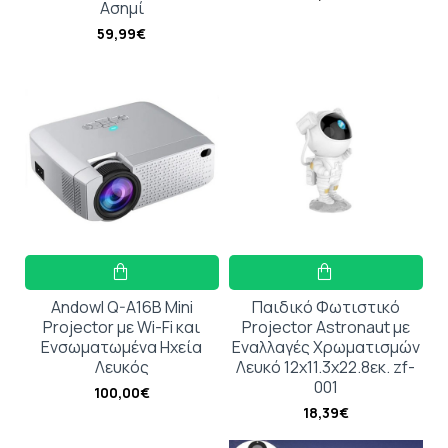
Ασημί
59,99€
Andowl Q-A16B Mini
Παιδικό Φωτιστικό
Projector με Wi-Fi και
Projector Astronaut με
Ενσωματωμένα Ηχεία
Εναλλαγές Χρωματισμών
Λευκός
Λευκό 12x11.3x22.8εκ. zf-
001
100,00€
18,39€