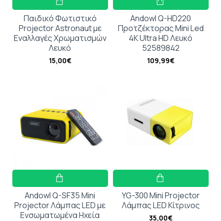
Παιδικό Φωτιστικό
Andowl Q-HD220
Projector Astronaut με
Προτζέκτορας Mini Led
Εναλλαγές Xρωματισμών
4K Ultra HD Λευκό
Λευκό
52589842
15,00€
109,99€
Andowl Q-SF35 Mini
YG-300 Mini Projector
Projector Λάμπας LED με
Λάμπας LED Κίτρινος
Ενσωματωμένα Ηχεία
35,00€