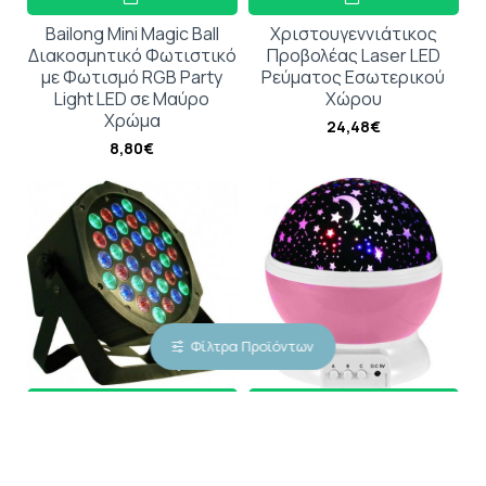
Bailong Mini Magic Ball
Χριστουγεννιάτικος
Διακοσμητικό Φωτιστικό
Προβολέας Laser LED
με Φωτισμό RGB Party
Ρεύματος Εσωτερικού
Light LED σε Μαύρο
Χώρου
Χρώμα
24,48€
8,80€
Φίλτρα Προϊόντων
Φωτορυθμικό LED PAR
Περιστρεφόμενο
DMX 36 PAR-2 Flat Disco
Φωτιστικό Projector