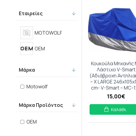
Εταιρείες
MOTOWOLF
OEM
Κουκούλα Μηχανής 
Λάστιχο V-Smart
Μάρκα
(Αδιάβροχη Αντηλια
– X LARGE 246x105x
Motowolf
cm- V-Smart – MC-
15,00€
Μάρκα Προϊόντος
Καλάθι
OEM