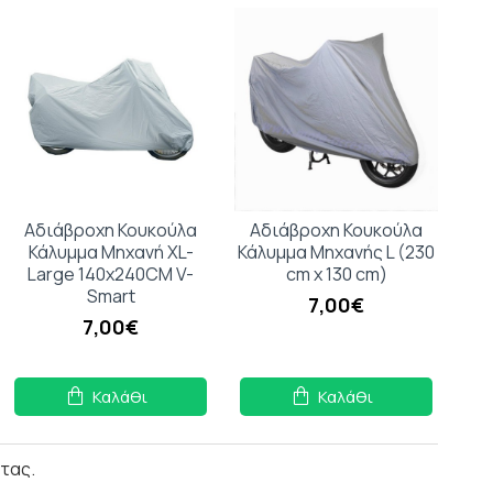
Αδιάβροχη Κουκούλα
Αδιάβροχη Κουκούλα
Κάλυμμα Μηχανή XL-
Κάλυμμα Μηχανής L (230
Large 140x240CM V-
cm x 130 cm)
Smart
7,00€
7,00€
Καλάθι
Καλάθι
τας.