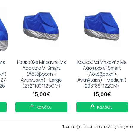
Με
Κουκούλα Μηχανής Με
Κουκούλα Μηχανής Με
Λάστιχο V-Smart
Λάστιχο V-Smart
κή)
(Αδιάβροχη +
(Αδιάβροχη +
127
Αντηλιακή) - Large
Αντηλιακή) – Medium (
126
(232*100*125CM)
203*89*122CM)
15,00€
15,00€
Καλάθι
Καλάθι
Έχετε φτάσει στο τέλος της λίσ