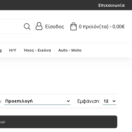
Επικοινωνία
Είσοδος
0 προϊόν(τα) - 0,00€
g
Η/Υ
Ήχος - Εικόνα
Auto - Moto
:
Εμφάνιση:
των