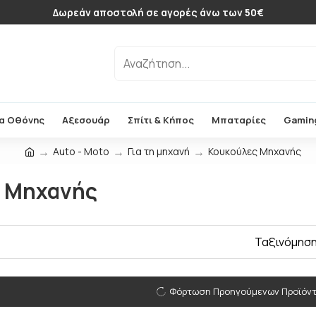
Δωρεάν αποστολή σε αγορές άνω των 50€
α Οθόνης
Αξεσουάρ
Σπίτι & Κήπος
Μπαταρίες
Gamin
Auto - Moto
Για τη μηχανή
Κουκούλες Μηχανής
 Μηχανής
Ταξινόμηση
Φόρτωση Προηγούμενων Προϊόν