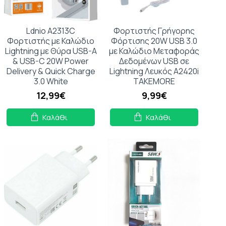
Ldnio A2313C
Φορτιστής Γρήγορης
Φορτιστής με Καλώδιο
Φόρτισης 20W USB 3.0
Lightning με Θύρα USB-A
με Καλώδιο Μεταφοράς
& USB-C 20W Power
Δεδομένων USB σε
Delivery & Quick Charge
Lightning Λευκός A2420i
3.0 White
TAKEMORE
12,99€
9,99€
Καλάθι
Καλάθι