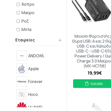
Άσπρο
Μαύρο
Ροζ
Μπλε
Moxom Φορτιστής 
Κόκκινο
Εταιρείες
Θύρα USB-A και 2 Θ
USB-C και Καλώδι
Ασημί
USB-C - USB-C 6
ANDOWL
Power Delivery / Qu
Charge 3.0 Μαύρο
(MX-HC158)
Apple
19,99€
Forever
Καλάθι
Hoco
HUAWEI