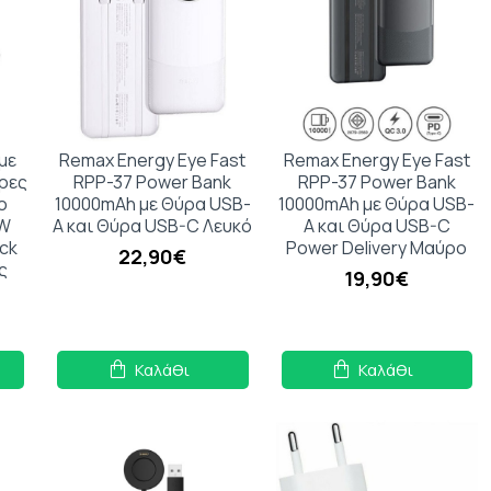
με
Remax Energy Eye Fast
Remax Energy Eye Fast
ύρες
RPP-37 Power Bank
RPP-37 Power Bank
ο
10000mAh με Θύρα USB-
10000mAh με Θύρα USB-
5W
A και Θύρα USB-C Λευκό
A και Θύρα USB-C
ick
Power Delivery Μαύρο
22,90€
ς
19,90€
Καλάθι
Καλάθι