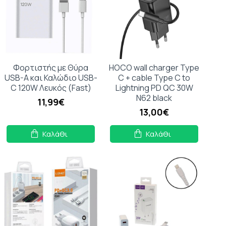
Φορτιστής με Θύρα
HOCO wall charger Type
USB-A και Καλώδιο USB-
C + cable Type C to
C 120W Λευκός (Fast)
Lightning PD QC 30W
N62 black
11,99€
13,00€
Καλάθι
Καλάθι