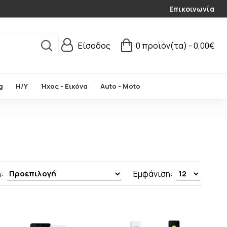
Επικοινωνία
Είσοδος
0 προϊόν(τα) - 0,00€
g
Η/Υ
Ήχος - Εικόνα
Auto - Moto
:
Εμφάνιση: