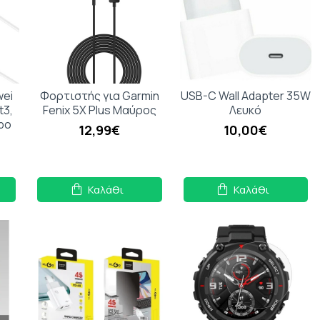
wei
Φορτιστής για Garmin
USB-C Wall Adapter 35W
t3,
Fenix 5X Plus Μαύρος
Λευκό
po
12,99€
10,00€
Καλάθι
Καλάθι