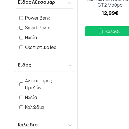
Είδος Αξεσουάρ
GT2 Μαύρο
12,99€
Power Bank
Smart Ρολοι
Καλάθι
Ηχεία
Φωτιστικό led
Είδος
Αντάπτορες
Πριζών
Ηχεία
Καλώδια
Καλώδιο