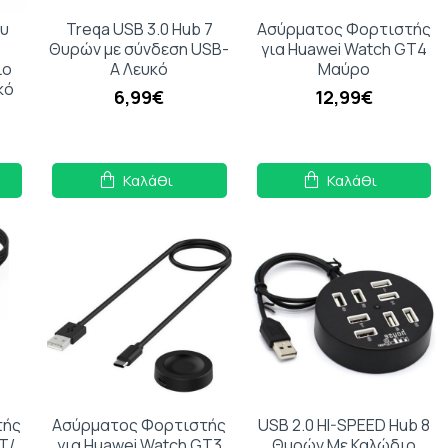
ου
Treqa USB 3.0 Hub 7
Ασύρματος Φορτιστής
Θυρών με σύνδεση USB-
για Huawei Watch GT4
ιο
A Λευκό
Μαύρο
κό
6,99€
12,99€
Καλάθι
Καλάθι
τής
Ασύρματος Φορτιστής
USB 2.0 HI-SPEED Hub 8
T/
για Huawei Watch GT3
Θυρών Με Καλώδιο