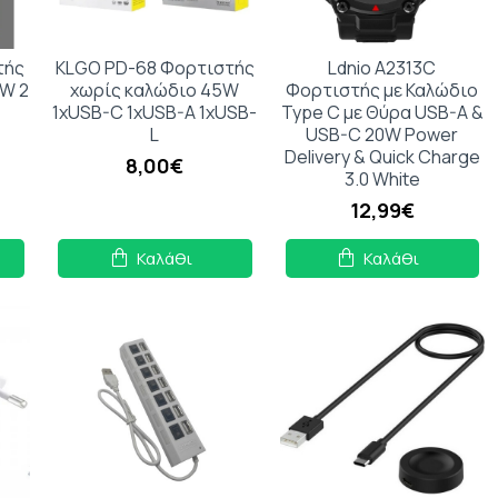
τής
KLGO PD-68 Φορτιστής
Ldnio A2313C
5W 2
χωρίς καλώδιο 45W
Φορτιστής με Καλώδιο
1xUSB-C 1xUSB-A 1xUSB-
Type C με Θύρα USB-A &
L
USB-C 20W Power
Delivery & Quick Charge
8,00€
3.0 White
12,99€
Καλάθι
Καλάθι