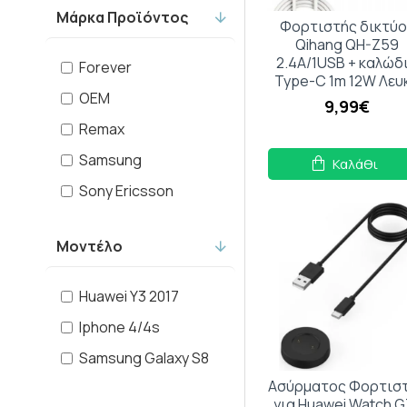
Μάρκα Προϊόντος
Φορτιστής δικτύ
Qihang QH-Z59
2.4A/1USB + καλώδ
Forever
Type-C 1m 12W Λευ
OEM
9,99€
Remax
Samsung
Καλάθι
Sony Ericsson
Μοντέλο
Huawei Y3 2017
Iphone 4/4s
Samsung Galaxy S8
Ασύρματος Φορτισ
για Huawei Watch G