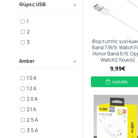
Θύρες USB
moxom
1
nokia
2
Φορτιστής για Hua
3
OEM
Band 7/8/9, Watch Fi
Honor Band 6/9, Op
REMAX
Watch2 Λευκός
Amber
9,99€
Samsung
1.0 A
Καλάθι
1.2 Α
Setty
2.0 A
Sony
2.1 A
2.5 A
3.5 A