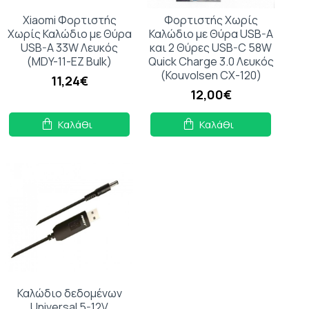
Xiaomi Φορτιστής
Φορτιστής Χωρίς
Χωρίς Καλώδιο με Θύρα
Καλώδιο με Θύρα USB-A
USB-A 33W Λευκός
και 2 Θύρες USB-C 58W
(MDY-11-EZ Bulk)
Quick Charge 3.0 Λευκός
(Kouvolsen CX-120)
11,24€
12,00€
Καλάθι
Καλάθι
Καλώδιο δεδομένων
Universal 5-12V