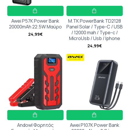
Awei P57K Power Bank
M.TK PowerBank TD2128
20000mAh 22.5W Μαύρο
Panel Solar / Type-C / USB
/ 12000 mah / Type-c /
24,99€
MicroUsb / Usb / Iphone
24,99€
Andowl Φορητός
Awei P107K Power Bank