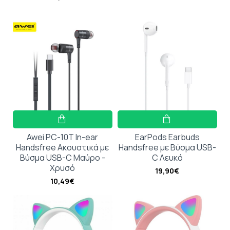
Awei PC-10T In-ear
EarPods Earbuds
Handsfree Ακουστικά με
Handsfree με Βύσμα USB-
Βύσμα USB-C Μαύρο -
C Λευκό
Χρυσό
19,90€
10,49€