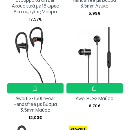
Ακουστικά με 16 ώρες
3.5mm Λευκό
Λειτουργίας Μαύρα
6,99€
17,97€
Awei ES-160I In-ear
Awei PC-2 Μαύρο
Handsfree με Βύσμα
6,70€
3.5mm Μαύρο
12,00€