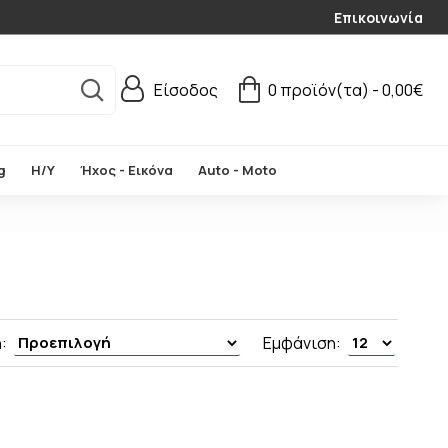
Επικοινωνία
Είσοδος
0 προϊόν(τα) - 0,00€
g
Η/Υ
Ήχος - Εικόνα
Auto - Moto
:
Εμφάνιση: