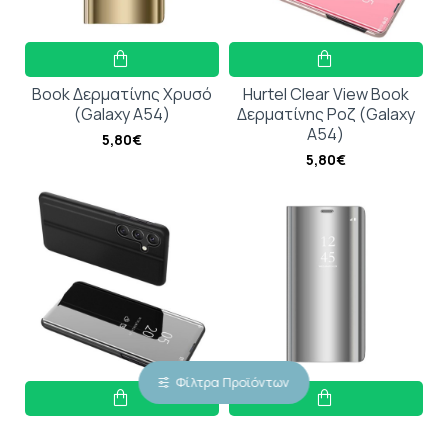
Book Δερματίνης Χρυσό
Hurtel Clear View Book
(Galaxy A54)
Δερματίνης Ροζ (Galaxy
A54)
5,80€
5,80€
Φίλτρα Προϊόντων
Θήκη Clear View Book για
Clear View Case Samsung