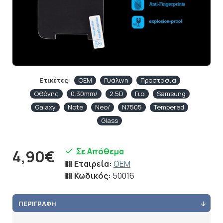
Ετικέτες:
OEM
Γυάλινη
Προστασία
Οθόνης
0.30mm/
2.5D
Για
Samsung
Galaxy
Note
Neo/
N7505
Tempered
Glass
Σε Απόθεμα
4,90€
Εταιρεία:
OEM
Κωδικός:
50016
ΠΕΡΙΓΡΑΦΉ