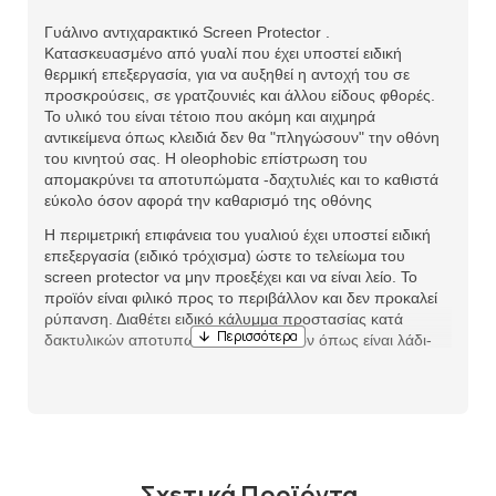
Γυάλινο αντιχαρακτικό Screen Protector .
Κατασκευασμένο από γυαλί που έχει υποστεί ειδική
θερμική επεξεργασία, για να αυξηθεί η αντοχή του σε
προσκρούσεις, σε γρατζουνιές και άλλου είδους φθορές.
Το υλικό του είναι τέτοιο που ακόμη και αιχμηρά
αντικείμενα όπως κλειδιά δεν θα "πληγώσουν" την οθόνη
του κινητού σας. Η oleophobic επίστρωση του
απομακρύνει τα αποτυπώματα -δαχτυλιές και το καθιστά
εύκολο όσον αφορά την καθαρισμό της οθόνης
Η περιμετρική επιφάνεια του γυαλιού έχει υποστεί ειδική
επεξεργασία (ειδικό τρόχισμα) ώστε το τελείωμα του
screen protector να μην προεξέχει και να είναι λείο. Το
προϊόν είναι φιλικό προς το περιβάλλον και δεν προκαλεί
ρύπανση. Διαθέτει ειδικό κάλυμμα προστασίας κατά
δακτυλικών αποτυπωμάτων και υγρών όπως είναι λάδι-
νερό -οξέα.
Σχετικά Προϊόντα