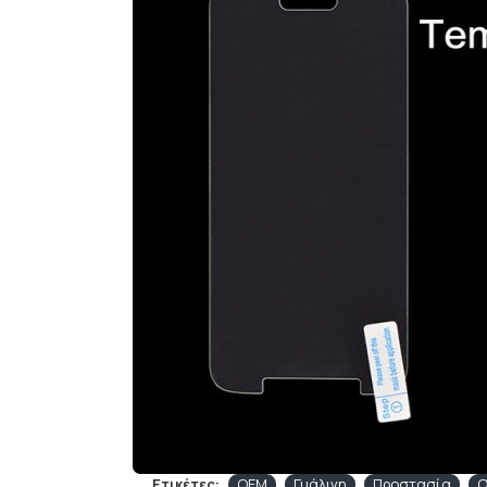
Ετικέτες:
OEM
Γυάλινη
Προστασία
Ο