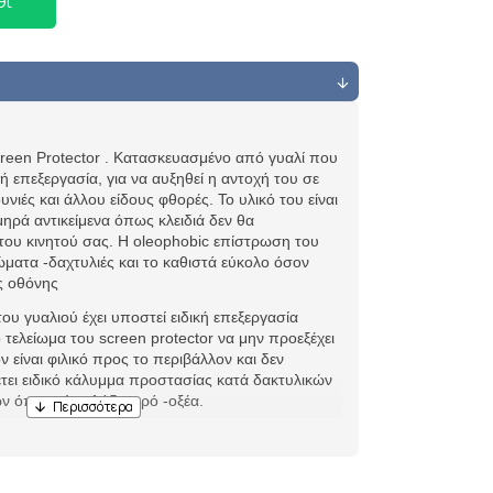
θι
creen Protector . Κατασκευασμένο από γυαλί που
κή επεξεργασία, για να αυξηθεί η αντοχή του σε
νιές και άλλου είδους φθορές. Το υλικό του είναι
μηρά αντικείμενα όπως κλειδιά δεν θα
ου κινητού σας. Η oleophobic επίστρωση του
ατα -δαχτυλιές και το καθιστά εύκολο όσον
ς οθόνης
του γυαλιού έχει υποστεί ειδική επεξεργασία
ο τελείωμα του screen protector να μην προεξέχει
ϊόν είναι φιλικό προς το περιβάλλον και δεν
τει ειδικό κάλυμμα προστασίας κατά δακτυλικών
όπως είναι λάδι-νερό -οξέα.