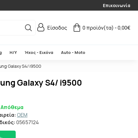
Επικοινωνία
Είσοδος
0 προϊόν(τα) - 0,00€
g
Η/Υ
Ήχος - Εικόνα
Auto - Moto
ng Galaxy S4/ i9500
ng Galaxy S4/ i9500
 Απόθεμα
αιρεία:
OEM
δικός:
05657124