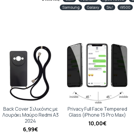
Samsung
Galaxy
S4/
i9500
Back Cover Σιλικόνης με
Privacy Full Face Tempered
Λουράκι Μαύρο Redmi A3
Glass (iPhone 15 Pro Max)
2024
10,00€
6,99€