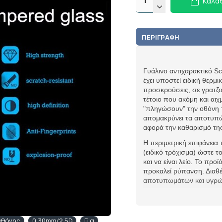
Καλά
ΠΕΡΙΓΡΑΦΉ
Γυάλινο αντιχαρακτικό S
έχει υποστεί ειδική θερμι
προσκρούσεις, σε γρατζου
τέτοιο που ακόμη και αιχ
"πληγώσουν" την οθόνη τ
απομακρύνει τα αποτυπώμ
αφορά την καθαρισμό τη
Η περιμετρική επιφάνεια 
(ειδικό τρόχισμα) ώστε τ
και να είναι λείο. Το προ
προκαλεί ρύπανση. Διαθέ
αποτυπωμάτων και υγρών 
θόνης
0.30mm/2.5D
Για