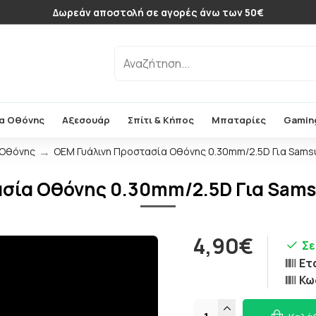
Δωρεάν αποστολή σε αγορές άνω των 50€
α Οθόνης
Αξεσουάρ
Σπίτι & Κήπος
Μπαταρίες
Gamin
 Οθόνης
OEM Γυάλινη Προστασία Οθόνης 0.30mm/2.5D Για Samsu
σία Οθόνης 0.30mm/2.5D Για Samsu
4,90€
Σε
Ετ
Κω