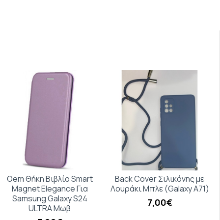
Oem Θήκη Βιβλίο Smart
Back Cover Σιλικόνης με
Magnet Elegance Για
Λουράκι Μπλε (Galaxy A71)
Samsung Galaxy S24
7,00€
ULTRA Μωβ