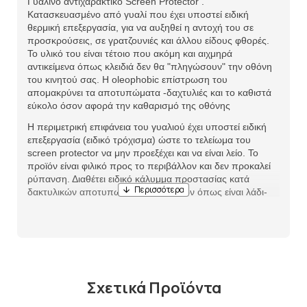
Γυάλινο αντιχαρακτικό Screen Protector .
Κατασκευασμένο από γυαλί που έχει υποστεί ειδική
θερμική επεξεργασία, για να αυξηθεί η αντοχή του σε
προσκρούσεις, σε γρατζουνιές και άλλου είδους φθορές.
Το υλικό του είναι τέτοιο που ακόμη και αιχμηρά
αντικείμενα όπως κλειδιά δεν θα "πληγώσουν" την οθόνη
του κινητού σας. Η oleophobic επίστρωση του
απομακρύνει τα αποτυπώματα -δαχτυλιές και το καθιστά
εύκολο όσον αφορά την καθαρισμό της οθόνης
Η περιμετρική επιφάνεια του γυαλιού έχει υποστεί ειδική
επεξεργασία (ειδικό τρόχισμα) ώστε το τελείωμα του
screen protector να μην προεξέχει και να είναι λείο. Το
προϊόν είναι φιλικό προς το περιβάλλον και δεν προκαλεί
ρύπανση. Διαθέτει ειδικό κάλυμμα προστασίας κατά
δακτυλικών αποτυπωμάτων και υγρών όπως είναι λάδι-
νερό -οξέα.
Σχετικά Προϊόντα