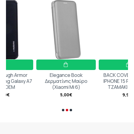
or
Elegance Book
BACK COVER ΔΙΑΦΑΝΟ
y A7
Δερματίνης Μαύρο
IPHONE 15 PRO + ΔΩΡΟ
(Xiaomi Mi 6)
ΤΖΑΜΑΚΙ ΚΑΜΕΡΑΣ
5,00€
9,99€