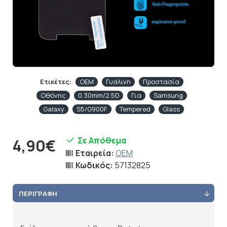
Ετικέτες:
OEM
Γυάλινη
Προστασία
Οθόνης
0.30mm/2.5D
Για
Samsung
Galaxy
S5/G900F
Tempered
Glass
Σε Απόθεμα
4,90€
Εταιρεία:
OEM
Κωδικός:
57132825
ΠΕΡΙΓΡΑΦΉ