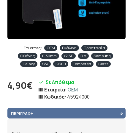
Ετικέτες:
OEM
Γυάλινη
Προστασία
Οθόνης
0.30mm
/2.5D
Για
Samsung
Galaxy
S3/
i9300
Tempered
Glass
Σε Απόθεμα
4,90€
Εταιρεία:
OEM
Κωδικός:
45924000
ΠΕΡΙΓΡΑΦΉ