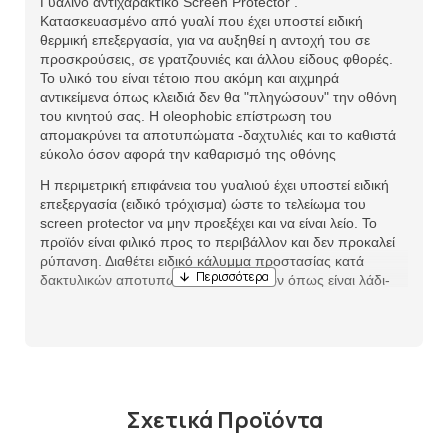
Γυάλινο αντιχαρακτικό Screen Protector .
Κατασκευασμένο από γυαλί που έχει υποστεί ειδική
θερμική επεξεργασία, για να αυξηθεί η αντοχή του σε
προσκρούσεις, σε γρατζουνιές και άλλου είδους φθορές.
Το υλικό του είναι τέτοιο που ακόμη και αιχμηρά
αντικείμενα όπως κλειδιά δεν θα "πληγώσουν" την οθόνη
του κινητού σας. Η oleophobic επίστρωση του
απομακρύνει τα αποτυπώματα -δαχτυλιές και το καθιστά
εύκολο όσον αφορά την καθαρισμό της οθόνης
Η περιμετρική επιφάνεια του γυαλιού έχει υποστεί ειδική
επεξεργασία (ειδικό τρόχισμα) ώστε το τελείωμα του
screen protector να μην προεξέχει και να είναι λείο. Το
προϊόν είναι φιλικό προς το περιβάλλον και δεν προκαλεί
ρύπανση. Διαθέτει ειδικό κάλυμμα προστασίας κατά
δακτυλικών αποτυπωμάτων και υγρών όπως είναι λάδι-
νερό -οξέα.
Σχετικά Προϊόντα