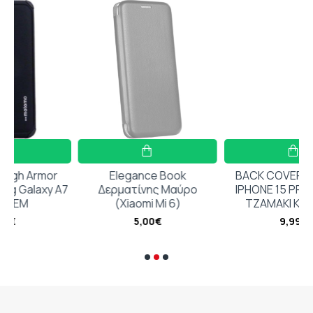
or
Elegance Book
BACK COVER ΔΙΑΦΑΝΟ
y A7
Δερματίνης Μαύρο
IPHONE 15 PRO + ΔΩΡΟ
(Xiaomi Mi 6)
ΤΖΑΜΑΚΙ ΚΑΜΕΡΑΣ
5,00€
9,99€