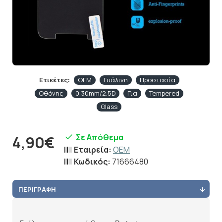
Ετικέτες:
OEM
Γυάλινη
Προστασία
Οθόνης
0.30mm/2.5D
Για
Tempered
Glass
Σε Απόθεμα
4,90€
Εταιρεία:
OEM
Κωδικός:
71666480
ΠΕΡΙΓΡΑΦΉ