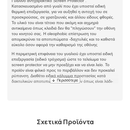
Γυάλινο αντιχαρακτικό Screen Protector .
Κατασκευασμένο από γυαλί που έχει υποστεί ειδική
θερμική επεξεργασία, για να αυξηθεί η αντοχή του σε
προσκρούσεις, σε γρατζουνιές και άλλου είδους φθορές.
Το υλικό του είναι τέτοιο που ακόμη και αιχμηρά
αντικείμενα όπως κλειδιά δεν θα "πληγώσουν" την οθόνη
του κινητού σας. Η oleophobic επίστρωση του
απομακρύνει τα αποτυπώματα -δαχτυλιές και το καθιστά
εύκολο όσον αφορά την καθαρισμό της οθόνης
Η περιμετρική επιφάνεια του γυαλιού έχει υποστεί ειδική
επεξεργασία (ειδικό τρόχισμα) ώστε το τελείωμα του
screen protector να μην προεξέχει και να είναι λείο. Το
προϊόν είναι φιλικό προς το περιβάλλον και δεν προκαλεί
ρύπανση. Διαθέτει ειδικό κάλυμμα προστασίας κατά
δακτυλικών αποτυπωμάτων και υγρών όπως είναι λάδι-
νερό -οξέα.
Σχετικά Προϊόντα