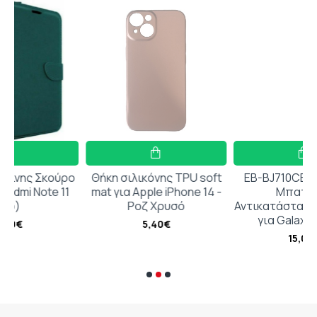
ύρο
Θήκη σιλικόνης TPU soft
EB-BJ710CBC Συμβατή
 11
mat για Apple iPhone 14 -
Μπαταρία
Ροζ Χρυσό
Αντικατάστασης 3300mAh
για Galaxy J7 2016
5,40€
15,00€