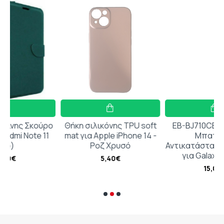
ούρο
Θήκη σιλικόνης TPU soft
EB-BJ710CBC Συμβατή
 11
mat για Apple iPhone 14 -
Μπαταρία
Ροζ Χρυσό
Αντικατάστασης 3300mA
για Galaxy J7 2016
5,40€
15,00€