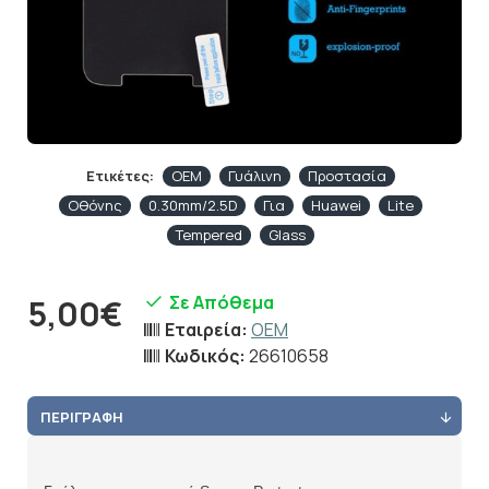
Ετικέτες:
OEM
Γυάλινη
Προστασία
Οθόνης
0.30mm/2.5D
Για
Huawei
Lite
Tempered
Glass
Σε Απόθεμα
5,00€
Εταιρεία:
OEM
Κωδικός:
26610658
ΠΕΡΙΓΡΑΦΉ