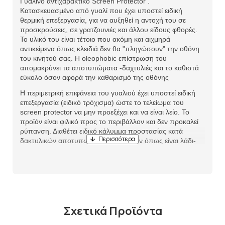
Γυάλινο αντιχαρακτικό Screen Protector .
Κατασκευασμένο από γυαλί που έχει υποστεί ειδική
θερμική επεξεργασία, για να αυξηθεί η αντοχή του σε
προσκρούσεις, σε γρατζουνιές και άλλου είδους φθορές.
Το υλικό του είναι τέτοιο που ακόμη και αιχμηρά
αντικείμενα όπως κλειδιά δεν θα "πληγώσουν" την οθόνη
του κινητού σας. Η oleophobic επίστρωση του
απομακρύνει τα αποτυπώματα -δαχτυλιές και το καθιστά
εύκολο όσον αφορά την καθαρισμό της οθόνης
Η περιμετρική επιφάνεια του γυαλιού έχει υποστεί ειδική
επεξεργασία (ειδικό τρόχισμα) ώστε το τελείωμα του
screen protector να μην προεξέχει και να είναι λείο. Το
προϊόν είναι φιλικό προς το περιβάλλον και δεν προκαλεί
ρύπανση. Διαθέτει ειδικό κάλυμμα προστασίας κατά
δακτυλικών αποτυπωμάτων και υγρών όπως είναι λάδι-
νερό -οξέα.
Σχετικά Προϊόντα