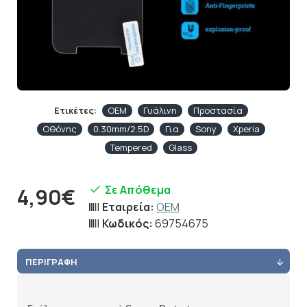
Ετικέτες:
OEM
Γυάλινη
Προστασία
Οθόνης
0.30mm/2.5D
Για
Sony
Xperia
Tempered
Glass
Σε Απόθεμα
4,90€
Εταιρεία:
OEM
Κωδικός:
69754675
ΠΕΡΙΓΡΑΦΉ