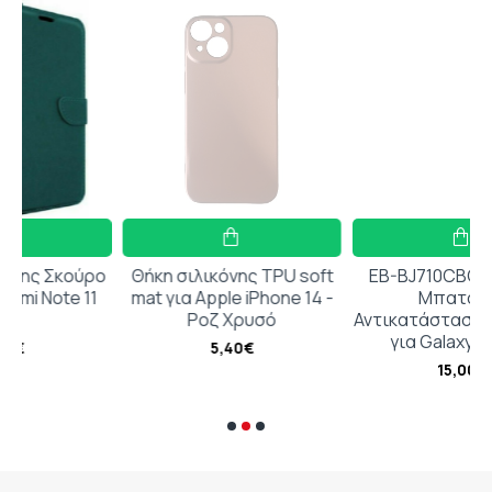
ούρο
Θήκη σιλικόνης TPU soft
EB-BJ710CBC Συμβατή
e 11
mat για Apple iPhone 14 -
Μπαταρία
Ροζ Χρυσό
Αντικατάστασης 3300mA
για Galaxy J7 2016
5,40€
15,00€