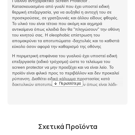
Γυάλινο αντιχαρακτικό Screen Protector .
Κατασκευασμένο από γυαλί που έχει υποστεί ειδική
θερμική επεξεργασία, για να αυξηθεί η αντοχή του σε
προσκρούσεις, σε γρατζουνιές και άλλου είδους φθορές.
Το υλικό του είναι τέτοιο που ακόμη και αιχμηρά
αντικείμενα όπως κλειδιά δεν θα "πληγώσουν" την οθόνη
του κινητού σας. Η oleophobic επίστρωση του
απομακρύνει τα αποτυπώματα -δαχτυλιές και το καθιστά
εύκολο όσον αφορά την καθαρισμό της οθόνης
Η περιμετρική επιφάνεια του γυαλιού έχει υποστεί ειδική
επεξεργασία (ειδικό τρόχισμα) ώστε το τελείωμα του
screen protector να μην προεξέχει και να είναι λείο. Το
προϊόν είναι φιλικό προς το περιβάλλον και δεν προκαλεί
ρύπανση. Διαθέτει ειδικό κάλυμμα προστασίας κατά
δακτυλικών αποτυπωμάτων και υγρών όπως είναι λάδι-
νερό -οξέα.
Σχετικά Προϊόντα