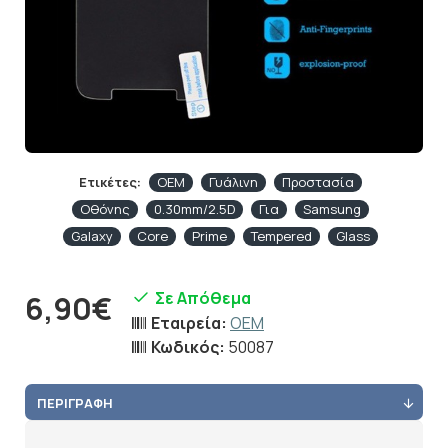
Ετικέτες:
OEM
Γυάλινη
Προστασία
Οθόνης
0.30mm/2.5D
Για
Samsung
Galaxy
Core
Prime
Tempered
Glass
Σε Απόθεμα
6,90€
Εταιρεία:
OEM
Κωδικός:
50087
ΠΕΡΙΓΡΑΦΉ