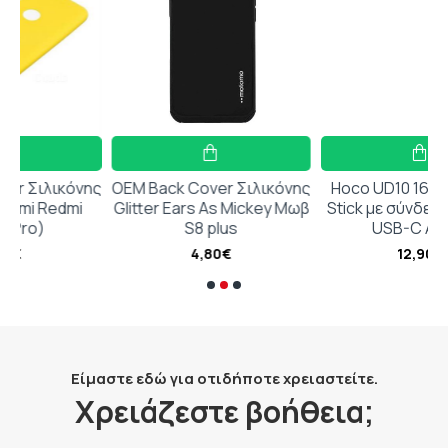
όνης
OEM Back Cover Σιλικόνης
Hoco UD10 16GB USB 2.0
mi
Glitter Ears As Mickey Μωβ
Stick με σύνδεση USB-A &
S8 plus
USB-C Ασημί
4,80€
12,90€
Είμαστε εδώ για οτιδήποτε χρειαστείτε.
Χρειάζεστε βοήθεια;