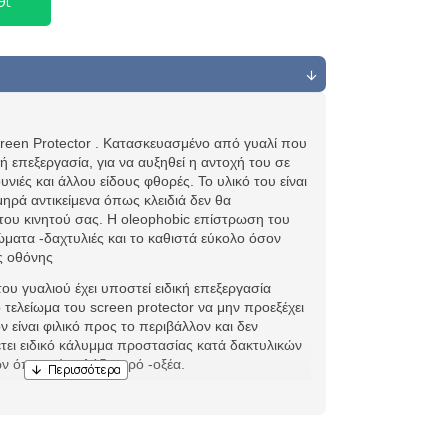
θι
creen Protector . Κατασκευασμένο από γυαλί που
κή επεξεργασία, για να αυξηθεί η αντοχή του σε
νιές και άλλου είδους φθορές. Το υλικό του είναι
μηρά αντικείμενα όπως κλειδιά δεν θα
ου κινητού σας. Η oleophobic επίστρωση του
ατα -δαχτυλιές και το καθιστά εύκολο όσον
ς οθόνης
του γυαλιού έχει υποστεί ειδική επεξεργασία
ο τελείωμα του screen protector να μην προεξέχει
ϊόν είναι φιλικό προς το περιβάλλον και δεν
τει ειδικό κάλυμμα προστασίας κατά δακτυλικών
όπως είναι λάδι-νερό -οξέα.