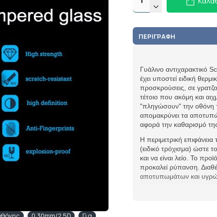
Καλά
ΠΕΡΙΓΡΑΦΉ
Γυάλινο αντιχαρακτικό S
έχει υποστεί ειδική θερμι
προσκρούσεις, σε γρατζου
τέτοιο που ακόμη και αιχ
"πληγώσουν" την οθόνη τ
απομακρύνει τα αποτυπώμ
αφορά την καθαρισμό τη
Η περιμετρική επιφάνεια 
(ειδικό τρόχισμα) ώστε τ
και να είναι λείο. Το προ
προκαλεί ρύπανση. Διαθέ
αποτυπωμάτων και υγρών 
θόνης
0.30mm/2.5D
Για