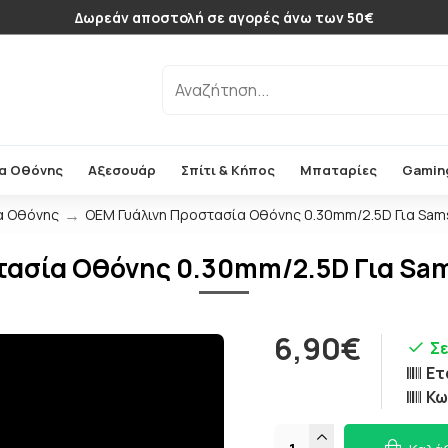
Δωρεάν αποστολή σε αγορές άνω των 50€
α Οθόνης
Αξεσουάρ
Σπίτι & Κήπος
Μπαταρίες
Gamin
α Οθόνης
OEM Γυάλινη Προστασία Οθόνης 0.30mm/2.5D Για Sams
ασία Οθόνης 0.30mm/2.5D Για Sam
6,90€
Σ
Ετ
Κω