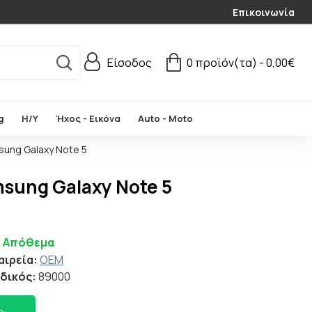
Επικοινωνία
Είσοδος
0 προϊόν(τα) - 0,00€
g
Η/Υ
Ήχος - Εικόνα
Auto - Moto
ung Galaxy Note 5
sung Galaxy Note 5
ε Απόθεμα
αιρεία:
OEM
δικός:
89000