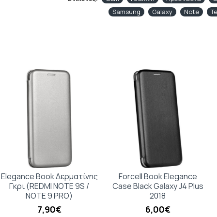
Samsung
Galaxy
Note
T
Elegance Book Δερματίνης
Forcell Book Elegance
Γκρι (REDMI NOTE 9S /
Case Black Galaxy J4 Plus
NOTE 9 PRO)
2018
7,90€
6,00€