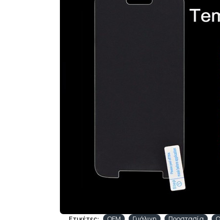
Ετικέτες:
OEM
Γυάλινη
Προστασία
Ο