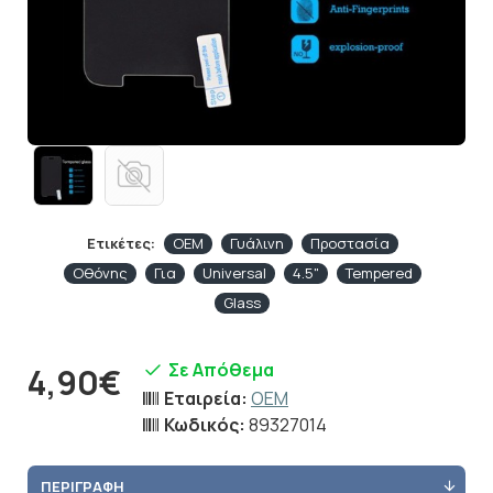
Ετικέτες:
OEM
Γυάλινη
Προστασία
Οθόνης
Για
Universal
4.5"
Tempered
Glass
Σε Απόθεμα
4,90€
Εταιρεία:
OEM
Κωδικός:
89327014
ΠΕΡΙΓΡΑΦΉ