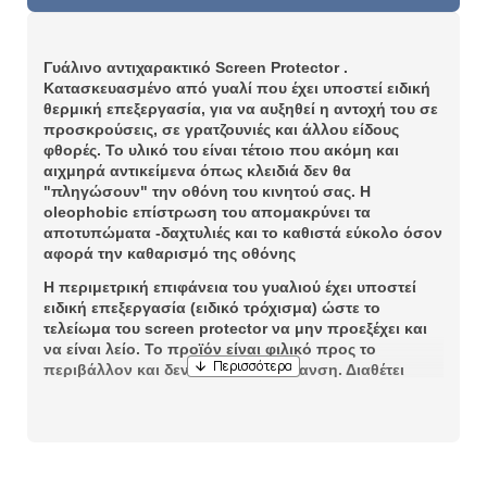
Γυάλινο αντιχαρακτικό Screen Protector .
Κατασκευασμένο από γυαλί που έχει υποστεί ειδική
θερμική επεξεργασία, για να αυξηθεί η αντοχή του σε
προσκρούσεις, σε γρατζουνιές και άλλου είδους
φθορές. Το υλικό του είναι τέτοιο που ακόμη και
αιχμηρά αντικείμενα όπως κλειδιά δεν θα
"πληγώσουν" την οθόνη του κινητού σας. Η
oleophobic επίστρωση του απομακρύνει τα
αποτυπώματα -δαχτυλιές και το καθιστά εύκολο όσον
αφορά την καθαρισμό της οθόνης
Η περιμετρική επιφάνεια του γυαλιού έχει υποστεί
ειδική επεξεργασία (ειδικό τρόχισμα) ώστε το
τελείωμα του screen protector να μην προεξέχει και
να είναι λείο. Το προϊόν είναι φιλικό προς το
περιβάλλον και δεν προκαλεί ρύπανση. Διαθέτει
ειδικό κάλυμμα προστασίας κατά δακτυλικών
αποτυπωμάτων και υγρών όπως είναι λάδι-νερό
-οξέα.