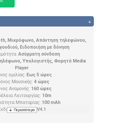
θι
oth, Μικρόφωνο, Απάντηση τηλεφώνου,
γουδιού, Ειδοποιήση με δόνηση
ιμότητα:
Ασύρματη σύνδεση
τηλέφωνο, Υπολογιστής, Φορητό Media
Player
νος ομιλίας:
Εως 5 ώρες
όνος Μουσικής:
4 ώρες
νος Αναμονής:
160 ώρες
έλεια Λειτουργίας:
10m
κότητα Μπαταρίας:
100 mAh
Έκδοση Bluetooth:
V4.1