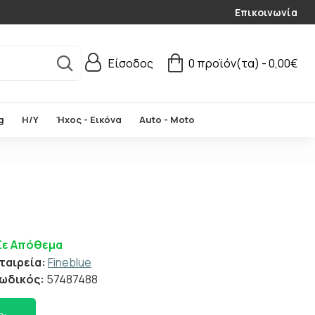
Επικοινωνία
Είσοδος
0 προϊόν(τα) - 0,00€
g
Η/Υ
Ήχος - Εικόνα
Auto - Moto
Σε Απόθεμα
ταιρεία:
Fineblue
ωδικός:
57487488