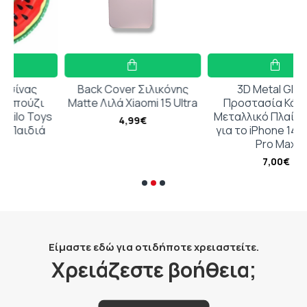
Back Cover Σιλικόνης
3D Metal Glitter
ι
Matte Λιλά Xiaomi 15 Ultra
Προστασία Κάμερας
oys
Μεταλλικό Πλαίσιο Gold
4,99€
ιά
για το iPhone 14 Pro / 14
Pro Max
7,00€
Είμαστε εδώ για οτιδήποτε χρειαστείτε.
Χρειάζεστε βοήθεια;