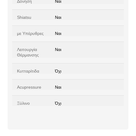
Δόνηση
Ναι
Shiatsu
Ναι
με Υπέρυθρες
Ναι
Λειτουργία
Ναι
Θέρμανσης
Κυτταρίτιδα
Όχι
Acupressure
Ναι
Ξύλινο
Όχι