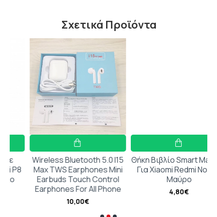
Σχετικά Προϊόντα
Wireless Bluetooth 5.0 I15
Θήκη Βιβλίο Smart Magnet
8
Max TWS Earphones Mini
Για Xiaomi Redmi Note 4
Earbuds Touch Control
Μαύρο
Earphones For All Phone
4,80€
10,00€