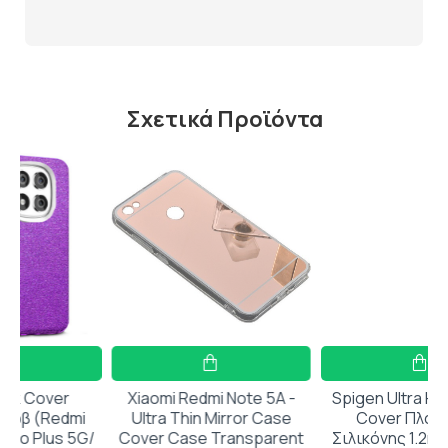
Σχετικά Προϊόντα
r
Xiaomi Redmi Note 5A -
Spigen Ultra Hybrid Back
dmi
Ultra Thin Mirror Case
Cover Πλαστικό /
 5G/
Cover Case Transparent
Σιλικόνης 1.2mm Crystal