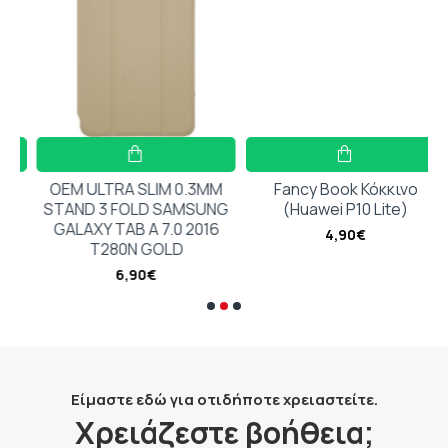
Ηχείο:
10mm
Μπαταρία ακουστικών:
40mAh
Μπαταρία θήκης:
320mAh
Χρόνος Χρήσης Ακουστικού (με ANC απενεργοπ
Χρόνος Φόρτισης:
1 ώρα
OEM ULTRA SLIM 0.3MM
Fancy Book Κόκκινο
B
Βάρος:
45.3g
STAND 3 FOLD SAMSUNG
(Huawei P10 Lite)
Βάρος Ακουστικού:
3.7g
GALAXY TAB A 7.0 2016
4,90€
T280N GOLD
Μέγεθος:
60 * 47 * 28.7 mm
6,90€
Είμαστε εδώ για οτιδήποτε χρειαστείτε.
Χρειάζεστε βοήθεια;