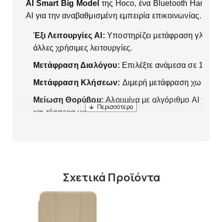
AI Smart Big Model
της Hoco, ένα Bluetooth Handsfre
AI για την αναβαθμισμένη εμπειρία επικοινωνίας.
Έξι Λειτουργίες AI:
Υποστηρίζει μετάφραση γλωσσώ
άλλες χρήσιμες λειτουργίες.
Μετάφραση Διαλόγου:
Επιλέξτε ανάμεσα σε 163 γ
Μετάφραση Κλήσεων:
Διμερή μετάφραση χωρίς την
Μείωση Θορύβου:
Αλουμίνα με αλγόριθμο AI που μ
και τέσσερα μικρόφωνα.
Διάρκεια Ζωής Μπαταρίας:
Συνολική διάρκεια έως
χρήσης ενός ακουστικού.
Άνετη Χρήση:
Φιλικά προς το δέρμα, μη ολισθηρά α
Σχετικά Προϊόντα
Γρήγορη Φόρτιση:
Φόρτιση μέσω USB-C με γ
Χαρακτηριστικά:
Προδιαγραφές BT:
5.4