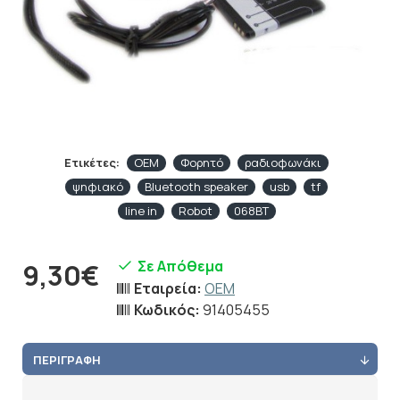
Ετικέτες:
OEM
Φορητό
ραδιοφωνάκι
ψηφιακό
Bluetooth speaker
usb
tf
line in
Robot
068BT
Σε Απόθεμα
9,30€
Εταιρεία:
OEM
Κωδικός:
91405455
ΠΕΡΙΓΡΑΦΉ