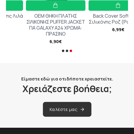
ιλά
OEM ΘΗΚΗ ΠΛΑΤΗΣ
Back Cover Soft Touch
ΣΙΛΙΚΟΝΗΣ PUFFER JACKET
Σιλικόνης Ροζ (Poco C65)
ΓΙΑ GALAXY A24 ΧΡΩΜΑ:
6,99€
ΠΡΑΣΙΝΟ
6,90€
Είμαστε εδώ για οτιδήποτε χρειαστείτε.
Χρειάζεστε βοήθεια;
Καλέστε μας