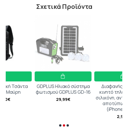
Σχετικά Προϊόντα
τα
GDPLUS Ηλιακό σύστημα
Διαφανής θήκη από
φωτισμού GDPLUS GD-16
κινητό τηλέφωνο από
σιλικόνη, αντι-δακτυλικό
29,99€
αποτύπωμα 1.5mm
(iPhone 13 mini)
2,90€