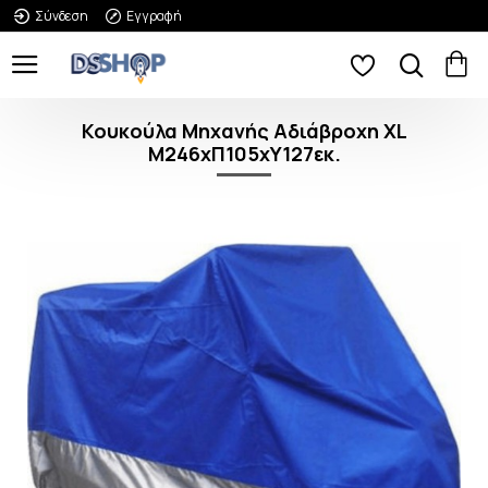
Σύνδεση
Εγγραφή
Κουκούλα Μηχανής Αδιάβροχη XL
Μ246xΠ105xΥ127εκ.