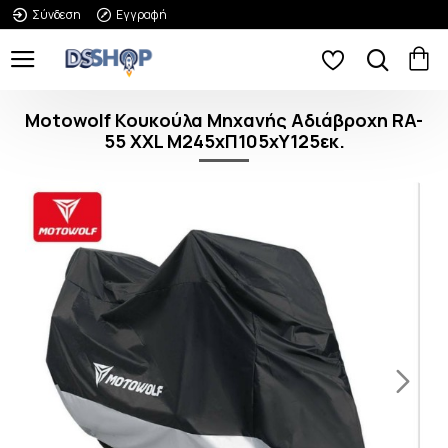
Σύνδεση
Εγγραφή
Motowolf Κουκούλα Μηχανής Αδιάβροχη RA-
55 XXL Μ245xΠ105xΥ125εκ.