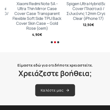
Xiaomi Redmi Note 5A -
Spigen Ultra Hybrid Back
Ultra Thin Mirror Case
Cover Πλαστικό /
/
Cover Case Transparent
Σιλικόνης 1.2mm Crystal
Flexible Soft Side TPU Back
Clear (iPhone 17)
Cover Skin Case – Gold
12,50€
Rose (oem)
4,90€
Είμαστε εδώ για οτιδήποτε χρειαστείτε.
Χρειάζεστε βοήθεια;
Καλέστε μας