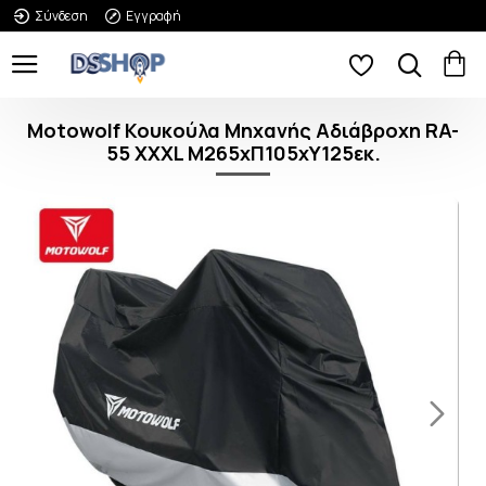
Σύνδεση
Εγγραφή
Motowolf Κουκούλα Μηχανής Αδιάβροχη RA-
55 XXXL Μ265xΠ105xΥ125εκ.