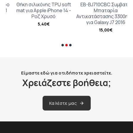
ο
Θήκη σιλικόνης TPU soft
EB-BJ710CBC Συμβατή
mat για Apple iPhone 14 -
Μπαταρία
Ροζ Χρυσό
Αντικατάστασης 3300mAh
για Galaxy J7 2016
5,40€
15,00€
Είμαστε εδώ για οτιδήποτε χρειαστείτε.
Χρειάζεστε βοήθεια;
Καλέστε μας