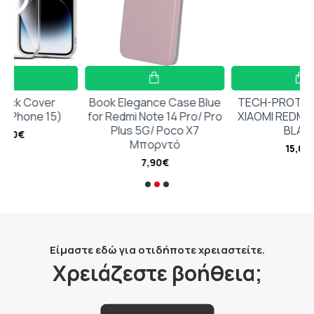
r
Book Elegance Case Blue
TECH-PROTECT SC PEN
5)
for Redmi Note 14 Pro/ Pro
XIAOMI REDMI PAD SE 11.0
Plus 5G/ Poco X7
BLACK
Μπορντό
15,00€
7,90€
Είμαστε εδώ για οτιδήποτε χρειαστείτε.
Χρειάζεστε βοήθεια;