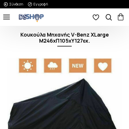
Σύνδεση
Εγγραφή
Κουκούλα Μηχανής V-Benz XLarge
Μ246xΠ105xΥ127εκ.