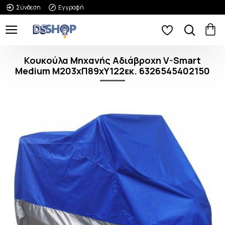
Σύνδεση
Εγγραφή
Κουκούλα Μηχανής Αδιάβροχη V-Smart
Medium Μ203xΠ89xΥ122εκ. 6326545402150