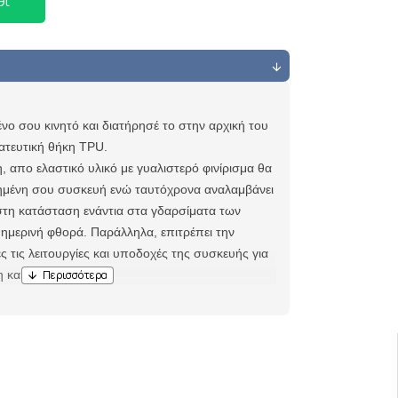
θι
νο σου κινητό
και διατήρησέ το στην αρχική του
ατευτική θήκη TPU.
 απο ελαστικό υλικό με γυαλιστερό φινίρισμα θα
μένη σου συσκευή ενώ ταυτόχρονα αναλαμβάνει
ιστη κατάσταση ενάντια στα γδαρσίματα των
θημερινή φθορά. Παράλληλα, επιτρέπει την
 τις λειτουργίες και υποδοχές της συσκευής για
 και προστασία