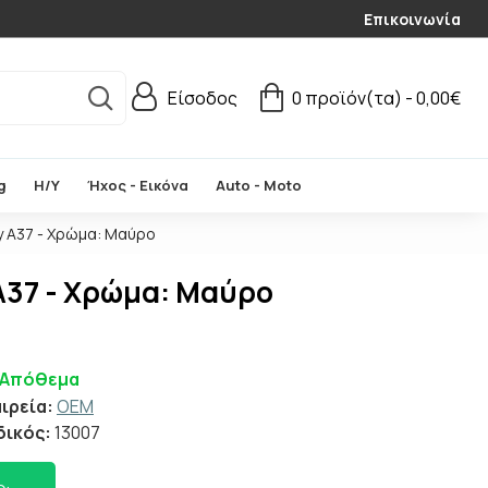
Επικοινωνία
Είσοδος
0 προϊόν(τα) - 0,00€
g
Η/Υ
Ήχος - Εικόνα
Auto - Moto
y A37 - Χρώμα: Μαύρο
 A37 - Χρώμα: Μαύρο
 Απόθεμα
ιρεία:
OEM
δικός:
13007