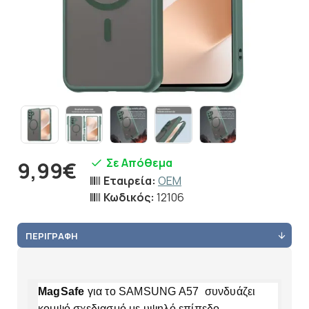
Σε Απόθεμα
9,99€
Εταιρεία:
OEM
Κωδικός:
12106
ΠΕΡΙΓΡΑΦΉ
MagSafe
για το SAMSUNG A57 συνδυάζει
κομψό σχεδιασμό με υψηλό επίπεδο