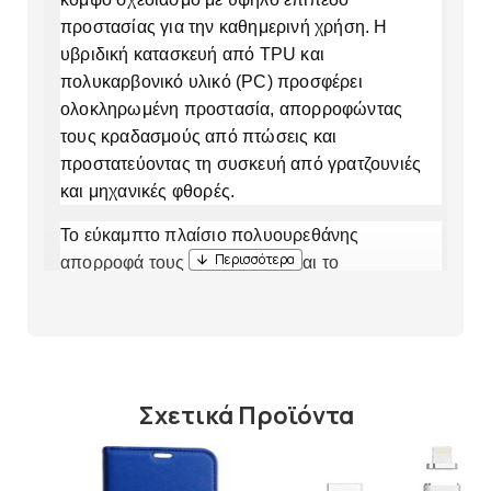
προστασίας για την καθημερινή χρήση. Η
υβριδική κατασκευή από TPU και
πολυκαρβονικό υλικό (PC) προσφέρει
ολοκληρωμένη προστασία, απορροφώντας
τους κραδασμούς από πτώσεις και
προστατεύοντας τη συσκευή από γρατζουνιές
και μηχανικές φθορές.
Το εύκαμπτο πλαίσιο πολυουρεθάνης
απορροφά τους κραδασμούς και το
υπερυψωμένο πλαίσιο γύρω από την οθόνη και
την κάμερα προστατεύει τα πιο ευαίσθητα
σημεία από επαφή με επίπεδες επιφάνειες. Ο
ενσωματωμένος μαγνητικός δακτύλιος
εξασφαλίζει πλήρη συμβατότητα με την
Σχετικά Προϊόντα
τεχνολογία MagSafe, επιτρέποντας γρήγορη
ασύρματη φόρτιση και χρήση μαγνητικών
αξεσουάρ. Τα ακριβή ανοίγματα διασφαλίζουν