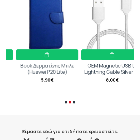
πλήρη πρόσβαση σε θύρες, κουμπιά και ηχεία.
Κατασκευασμένη αποκλειστικά για το
SAMSUNG A57
Συμβατή με MagSafe αξεσουάρ
Υβριδική κατασκευή TPU + PC
Υπέροχο design που αναβαθμίζει το
Book Δερματίνης Μπλε
OEM Magnetic USB to
smartphone σας
(Huawei P20 Lite)
Lightning Cable Silver 1m
Εύκολη πρόσβαση σε όλα τα κουμπιά και τις
5,90€
8,00€
υποδοχές
Εύκολη εφαρμογή και αφαίρεση
Είμαστε εδώ για οτιδήποτε χρειαστείτε.