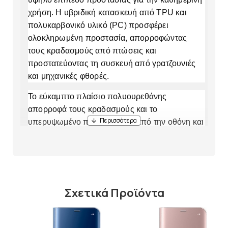
χρήση. Η υβριδική κατασκευή από TPU και
πολυκαρβονικό υλικό (PC) προσφέρει
ολοκληρωμένη προστασία, απορροφώντας
τους κραδασμούς από πτώσεις και
προστατεύοντας τη συσκευή από γρατζουνιές
και μηχανικές φθορές.
Το εύκαμπτο πλαίσιο πολυουρεθάνης
απορροφά τους κραδασμούς και το
υπερυψωμένο πλαίσιο γύρω από την οθόνη και
την κάμερα προστατεύει τα πιο ευαίσθητα
σημεία από επαφή με επίπεδες επιφάνειες. Ο
ενσωματωμένος μαγνητικός δακτύλιος
εξασφαλίζει πλήρη συμβατότητα με την
τεχνολογία MagSafe, επιτρέποντας γρήγορη
Σχετικά Προϊόντα
ασύρματη φόρτιση και χρήση μαγνητικών
ΔΙΑΘ
αξεσουάρ. Τα ακριβή ανοίγματα διασφαλίζουν
πλήρη πρόσβαση σε θύρες, κουμπιά και ηχεία.