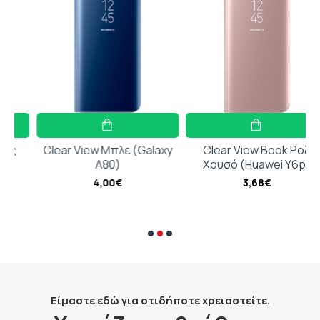
Κατασκευασμένη αποκλειστικά για το
Samsung A57
Υβριδική κατασκευή TPU + PC
Υπέροχο design που αναβαθμίζει το
smartphone σας
Εύκολη πρόσβαση σε όλα τα κουμπιά και τις
Clear View Μπλε (Galaxy
Clear View Book Ροζ
υποδοχές
A80)
Χρυσό (Huawei Y6p)
Εύκολη εφαρμογή και αφαίρεση
4,00€
3,68€
Είμαστε εδώ για οτιδήποτε χρειαστείτε.