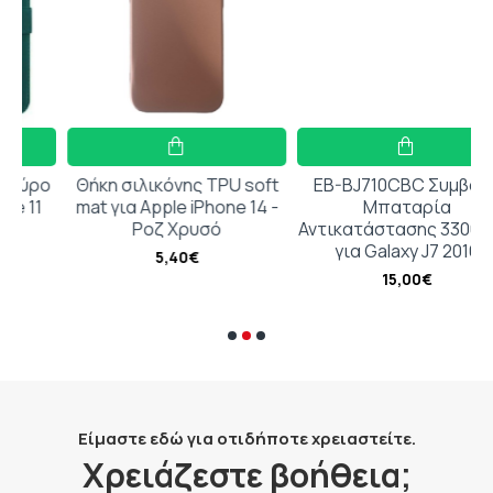
ο
Θήκη σιλικόνης TPU soft
EB-BJ710CBC Συμβατή
mat για Apple iPhone 14 -
Μπαταρία
Ροζ Χρυσό
Αντικατάστασης 3300mAh
για Galaxy J7 2016
5,40€
15,00€
Είμαστε εδώ για οτιδήποτε χρειαστείτε.
Χρειάζεστε βοήθεια;