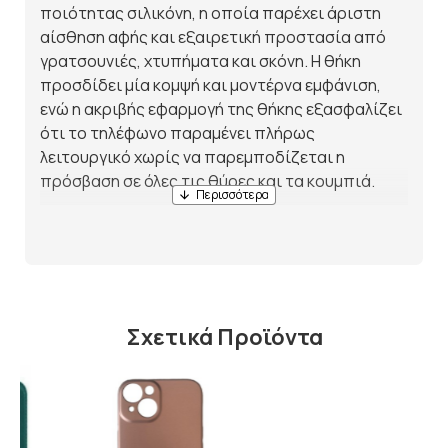
ποιότητας σιλικόνη, η οποία παρέχει άριστη
αίσθηση αφής και εξαιρετική προστασία από
γρατσουνιές, χτυπήματα και σκόνη. Η θήκη
προσδίδει μία κομψή και μοντέρνα εμφάνιση,
ενώ η ακριβής εφαρμογή της θήκης εξασφαλίζει
ότι το τηλέφωνο παραμένει πλήρως
λειτουργικό χωρίς να παρεμποδίζεται η
πρόσβαση σε όλες τις θύρες και τα κουμπιά.
Αυτή η θήκη είναι ελαφριά, ανθεκτική και
προσφέρει άριστη αντιολισθητική προστασία,
κάνοντάς τη ιδανική για καθημερινή χρήση.
Επιπλέον, η λεπτή και μαλακή υφή της σιλικόνης
προσφέρει άνεση στο κράτημα του τηλεφώνου,
Σχετικά Προϊόντα
προστατεύοντας τη συσκευή από
μικροχτυπήματα.