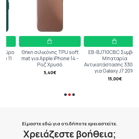
ο
Θήκη σιλικόνης TPU soft
EB-BJ710CBC Συμβατή
1
mat για Apple iPhone 14 -
Μπαταρία
Ροζ Χρυσό
Αντικατάστασης 3300mAh
για Galaxy J7 2016
5,40€
15,00€
Είμαστε εδώ για οτιδήποτε χρειαστείτε.
Χρειάζεστε βοήθεια;