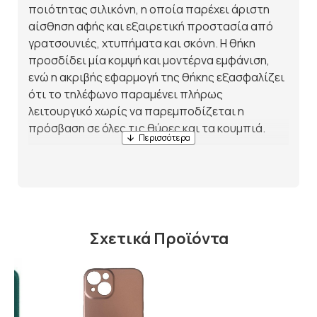
ποιότητας σιλικόνη, η οποία παρέχει άριστη
αίσθηση αφής και εξαιρετική προστασία από
γρατσουνιές, χτυπήματα και σκόνη. Η θήκη
προσδίδει μία κομψή και μοντέρνα εμφάνιση,
ενώ η ακριβής εφαρμογή της θήκης εξασφαλίζει
ότι το τηλέφωνο παραμένει πλήρως
λειτουργικό χωρίς να παρεμποδίζεται η
πρόσβαση σε όλες τις θύρες και τα κουμπιά.
Αυτή η θήκη είναι ελαφριά, ανθεκτική και
προσφέρει άριστη αντιολισθητική προστασία,
κάνοντάς τη ιδανική για καθημερινή χρήση.
Επιπλέον, η λεπτή και μαλακή υφή της σιλικόνης
προσφέρει άνεση στο κράτημα του τηλεφώνου,
Σχετικά Προϊόντα
προστατεύοντας τη συσκευή από
μικροχτυπήματα.