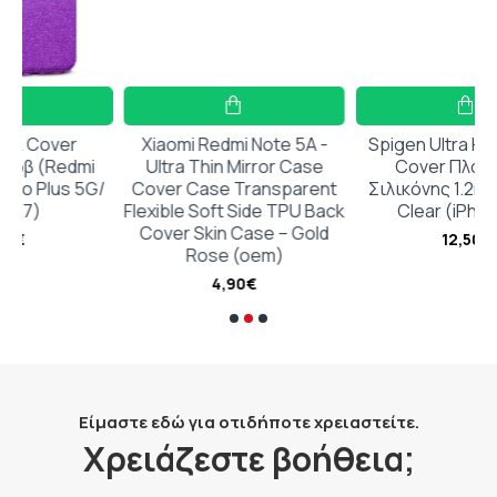
Xiaomi Redmi Note 5A -
Spigen Ultra Hybrid Back
mi
Ultra Thin Mirror Case
Cover Πλαστικό /
 5G/
Cover Case Transparent
Σιλικόνης 1.2mm Crystal
Flexible Soft Side TPU Back
Clear (iPhone 17)
Cover Skin Case – Gold
12,50€
Rose (oem)
4,90€
Είμαστε εδώ για οτιδήποτε χρειαστείτε.
Χρειάζεστε βοήθεια;