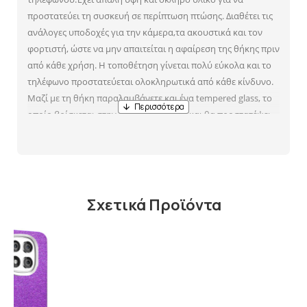
προστατεύει τη συσκευή σε περίπτωση πτώσης. Διαθέτει τις
ανάλογες υποδοχές για την κάμερα,τα ακουστικά και τον
φορτιστή, ώστε να μην απαιτείται η αφαίρεση της θήκης πριν
από κάθε χρήση. Η τοποθέτηση γίνεται πολύ εύκολα και το
τηλέφωνο προστατεύεται ολοκληρωτικά από κάθε κίνδυνο.
Μαζί με τη θήκη παραλαμβάνετε και ένα tempered glass, το
οποίο βρίσκεται στην ίδια συσκευασία και θα προστατέψει
ακόμα περισσότερο την οθόνη του τηλεφώνου από εκδορές.
Έτσι το τηλέφωνό σας θα παραμείνει άθικτο από κάθε
απειλή.
Σχετικά Προϊόντα