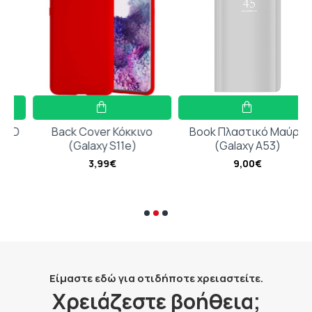
D
Back Cover Κόκκινο
Book Πλαστικό Μαύρο
(Galaxy S11e)
(Galaxy A53)
3,99€
9,00€
Είμαστε εδώ για οτιδήποτε χρειαστείτε.
Χρειάζεστε βοήθεια;