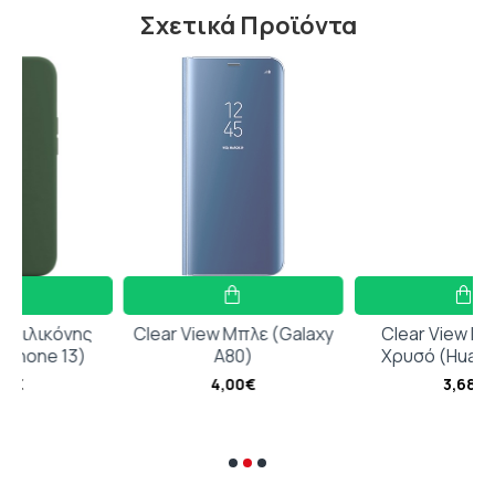
Σχετικά Προϊόντα
ης
Clear View Μπλε (Galaxy
Clear View Book Ροζ
)
A80)
Χρυσό (Huawei Y6p)
4,00€
3,68€