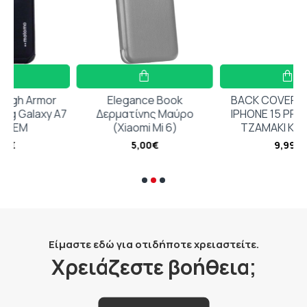
r
Elegance Book
BACK COVER ΔΙΑΦΑΝΟ
 A7
Δερματίνης Μαύρο
IPHONE 15 PRO + ΔΩΡΟ
(Xiaomi Mi 6)
ΤΖΑΜΑΚΙ ΚΑΜΕΡΑΣ
5,00€
9,99€
Είμαστε εδώ για οτιδήποτε χρειαστείτε.
Χρειάζεστε βοήθεια;