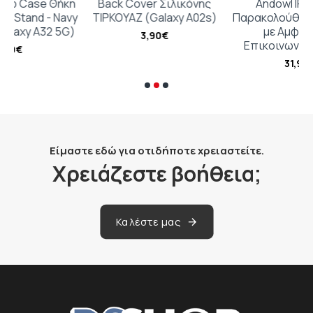
Θήκη
Back Cover Σιλικόνης
Andowl IP Κάμερα
 Navy
ΤΙΡΚΟΥΑΖ (Galaxy A02s)
Παρακολούθησης Wi-Fi 4
 5G)
με Αμφίδρομη
3,90€
Επικοινωνία Q-SX061
31,96€
Είμαστε εδώ για οτιδήποτε χρειαστείτε.
Χρειάζεστε βοήθεια;
Καλέστε μας