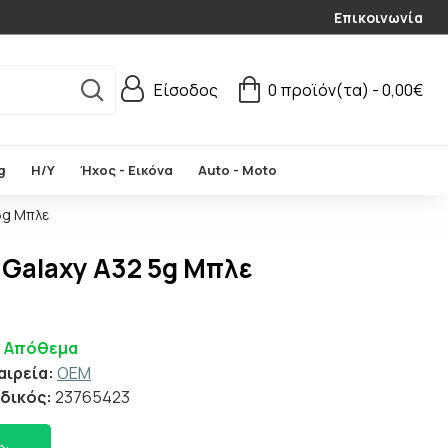
Επικοινωνία
Είσοδος
0 προϊόν(τα) - 0,00€
g
Η/Υ
Ήχος - Εικόνα
Auto - Moto
5g Μπλε
 Galaxy A32 5g Μπλε
ε Απόθεμα
αιρεία:
OEM
δικός:
23765423