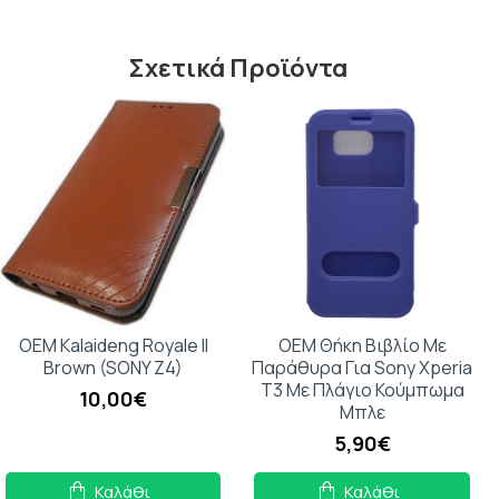
Σχετικά Προϊόντα
OEM Kalaideng Royale II
OEM Θήκη Βιβλίο Με
Brown (SONY Z4)
Παράθυρα Για Sony Xperia
T3 Με Πλάγιο Κούμπωμα
10,00€
Μπλε
5,90€
Καλάθι
Καλάθι