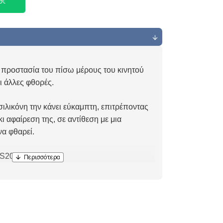
θι
α προστασία του πίσω μέρους του κινητού
ι άλλες φθορές.
ιλικόνη την κάνει εύκαμπτη, επιτρέποντας
ι αφαίρεση της, σε αντίθεση με μια
να φθαρεί.
S20 Ultra.