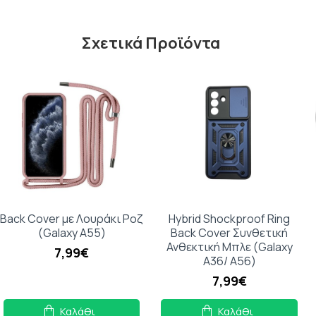
Σχετικά Προϊόντα
Back Cover με Λουράκι Ροζ
Hybrid Shockproof Ring
(Galaxy A55)
Back Cover Συνθετική
Ανθεκτική Μπλε (Galaxy
7,99€
A36/ A56)
7,99€
Καλάθι
Καλάθι