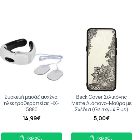
Συσκευή μασάζ αυχένα,
Back Cover Σιλικόνης
ηλεκτροθεραπείας HX-
Matte Διάφανο-Μαύρο με
5880
Σχέδια (Galaxy J4 Plus)
14,99€
5,00€
Καλάθι
Καλάθι