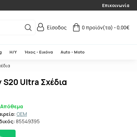
Επικοινωνία
Είσοδος
0 προϊόν(τα) - 0,00€
g
Η/Υ
Ήχος - Εικόνα
Auto - Moto
χέδια
 S20 Ultra Σχέδια
 Απόθεμα
αιρεία:
OEM
δικός:
85549395