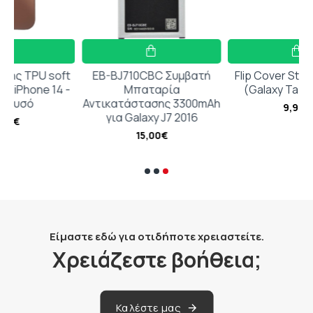
10CBC Συμβατή
Flip Cover Stand Φούξια
Glitter Ba
παταρία
(Galaxy Tab A8 2021)
Σιλικόνης Χ
στασης 3300mAh
NOTE 1
9,99€
alaxy J7 2016
5,9
15,00€
Είμαστε εδώ για οτιδήποτε χρειαστείτε.
Χρειάζεστε βοήθεια;
Καλέστε μας