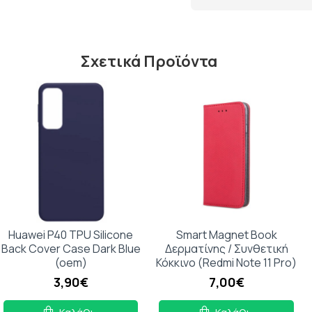
Τύπος
LED
Λάμπας
Σχετικά Προϊόντα
Φωτεινότητα
150
Lumens
Αναπαραγωγή
-
3D
Μέγεθος
-
Εικόνας
Huawei P40 TPU Silicone
Smart Magnet Book
Φυσική
320 x
Back Cover Case Dark Blue
Δερματίνης / Συνθετική
Ανάλυση
240
(oem)
Κόκκινο (Redmi Note 11 Pro)
(Native
3,90€
7,00€
Resolution)