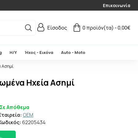
Επικοινωνία
Είσοδος
0 προϊόν(τα) - 0,00€
g
Η/Υ
Ήχος - Εικόνα
Auto - Moto
α Ασημί
τωμένα Ηχεία Ασημί
Σε Απόθεμα
Εταιρεία:
OEM
Κωδικός:
62205434