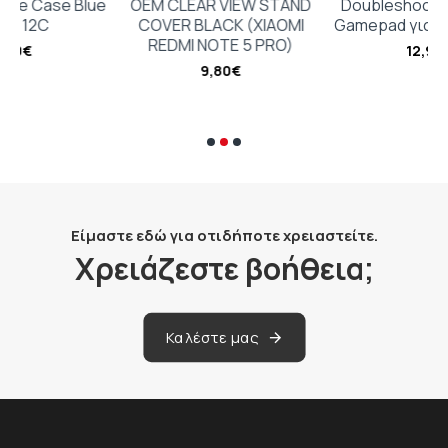
Blue
OEM CLEAR VIEW STAND
Doubleshock Ασύρματο
COVER BLACK (XIAOMI
Gamepad για PS3 Κόκκινο
REDMI NOTE 5 PRO)
12,98€
9,80€
Είμαστε εδώ για οτιδήποτε χρειαστείτε.
Χρειάζεστε βοήθεια;
Καλέστε μας